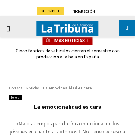
SUSCRÍBETE
INICIAR SESIÓN
PRIMARY
ÚLTIMAS NOTICIAS
MENU
 las
Cinco fábricas de vehículos cierran el semestre con
G
ión
producción a la baja en España
Portada
»
Noticias
»
La emocionalidad es cara
General
La emocionalidad es cara
«Malos tiempos para la lírica emocional de los
jóvenes en cuanto al automóvil. No tienen acceso a