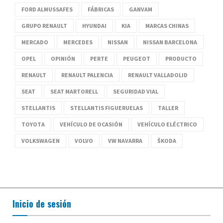
FORD ALMUSSAFES
FÁBRICAS
GANVAM
GRUPO RENAULT
HYUNDAI
KIA
MARCAS CHINAS
MERCADO
MERCEDES
NISSAN
NISSAN BARCELONA
OPEL
OPINIÓN
PERTE
PEUGEOT
PRODUCTO
RENAULT
RENAULT PALENCIA
RENAULT VALLADOLID
SEAT
SEAT MARTORELL
SEGURIDAD VIAL
STELLANTIS
STELLANTIS FIGUERUELAS
TALLER
TOYOTA
VEHÍCULO DE OCASIÓN
VEHÍCULO ELÉCTRICO
VOLKSWAGEN
VOLVO
VW NAVARRA
ŠKODA
Inicio de sesión