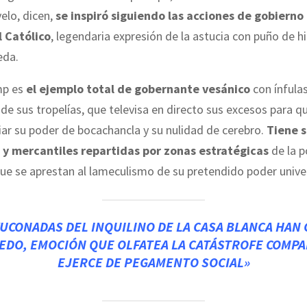
elo, dicen,
se inspiró siguiendo las acciones de gobierno
 Católico
, legendaria expresión de la astucia con puño de h
eda.
mp es
el ejemplo total de gobernante vesánico
con ínfula
 de sus tropelías, que televisa en directo sus excesos para 
ar su poder de bocachancla y su nulidad de cerebro.
Tiene 
 y mercantiles repartidas por zonas estratégicas
de la p
que se aprestan al lameculismo de su pretendido poder univer
VUCONADAS DEL INQUILINO DE LA CASA BLANCA HAN
IEDO, EMOCIÓN QUE OLFATEA LA CATÁSTROFE COMPA
EJERCE DE PEGAMENTO SOCIAL»