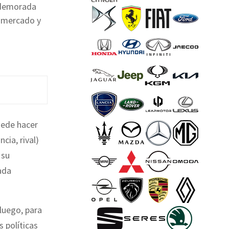
 demorada
e mercado y
uede hacer
cia, rival)
 su
ada
luego, para
s políticas