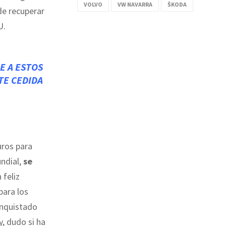
VOLVO
VW NAVARRA
ŠKODA
de recuperar
U.
E A ESTOS
TE CEDIDA
uros para
ndial,
se
n feliz
para los
onquistado
, dudo si ha