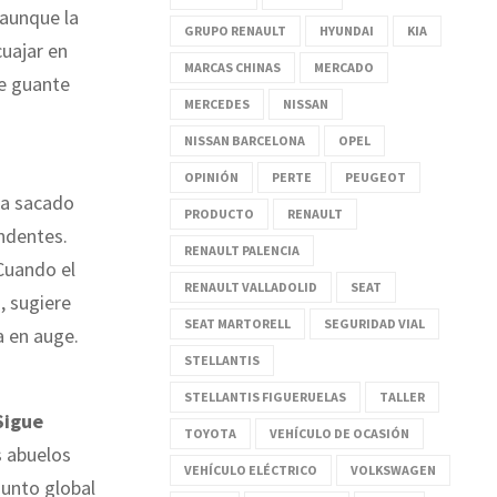
 aunque la
GRUPO RENAULT
HYUNDAI
KIA
cuajar en
MARCAS CHINAS
MERCADO
te guante
MERCEDES
NISSAN
NISSAN BARCELONA
OPEL
OPINIÓN
PERTE
PEUGEOT
 ha sacado
PRODUCTO
RENAULT
undentes.
RENAULT PALENCIA
 Cuando el
RENAULT VALLADOLID
SEAT
, sugiere
SEAT MARTORELL
SEGURIDAD VIAL
a en auge.
STELLANTIS
STELLANTIS FIGUERUELAS
TALLER
igue
TOYOTA
VEHÍCULO DE OCASIÓN
s abuelos
VEHÍCULO ELÉCTRICO
VOLKSWAGEN
junto global