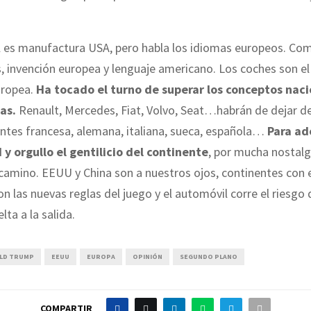
 es manufactura USA, pero habla los idiomas europeos. Como
s, invención europea y lenguaje americano. Los coches son e
europea.
Ha tocado el turno de superar los conceptos naci
as.
Renault, Mercedes, Fiat, Volvo, Seat…habrán de dejar de
ntes francesa, alemana, italiana, sueca, española…
Para ad
 y orgullo el gentilicio del continente
, por mucha nostalg
camino. EEUU y China son a nuestros ojos, continentes con 
on las nuevas reglas del juego y el automóvil corre el riesgo 
elta a la salida.
LD TRUMP
EEUU
EUROPA
OPINIÓN
SEGUNDO PLANO
COMPARTIR