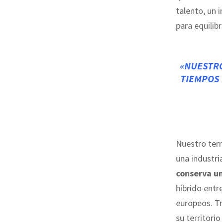
talento, un 
para equilib
«NUESTRO
TIEMPOS 
Nuestro terr
una industr
conserva un
híbrido entre
europeos. 
su territori