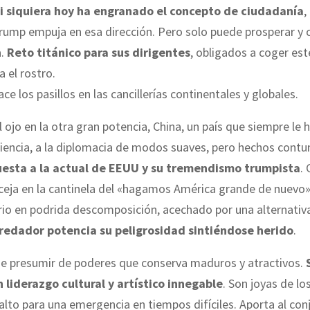
i siquiera hoy ha engranado el concepto de ciudadanía
,
rump empuja en esa dirección. Pero solo puede prosperar y 
a.
Reto titánico para sus dirigentes
, obligados a coger es
 el rostro.
ace los pasillos en las cancillerías continentales y globales.
l ojo en la otra gran potencia, China, un país que siempre le
ciencia, a la diplomacia de modos suaves, pero hechos cont
uesta a la actual de EEUU y su tremendismo trumpista
.
ceja en la cantinela del «hagamos América grande de nuevo»
io en podrida descomposición, acechado por una alternativ
redador potencia su peligrosidad sintiéndose herido
.
e presumir de poderes que conserva maduros y atractivos.
S
 liderazgo cultural y artístico innegable
. Son joyas de lo
alto para una emergencia en tiempos difíciles. Aporta al con