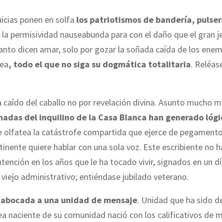
icias ponen en solfa
los patriotismos de bandería, pulser
la permisividad nauseabunda para con el daño que el gran je
tanto dicen amar, solo por gozar la soñada caída de los ene
sea
, todo el que no siga su dogmática totalitaria
. Reléase
 caído del caballo no por revelación divina. Asunto mucho m
nadas del inquilino de la Casa Blanca han generado lóg
 olfatea la catástrofe compartida que ejerce de pegamento 
inente quiere hablar con una sola voz. Este escribiente no 
tención en los años que le ha tocado vivir, signados en un dí
 viejo administrativo; entiéndase jubilado veterano.
abocada a una unidad de mensaje
. Unidad que ha sido 
ea naciente de su comunidad nació con los calificativos de 