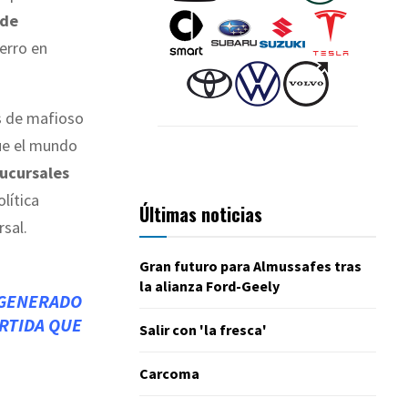
 de
ierro en
s de mafioso
que el mundo
sucursales
olítica
Últimas noticias
sal.
Gran futuro para Almussafes tras
la alianza Ford-Geely
 GENERADO
RTIDA QUE
Salir con 'la fresca'
Carcoma