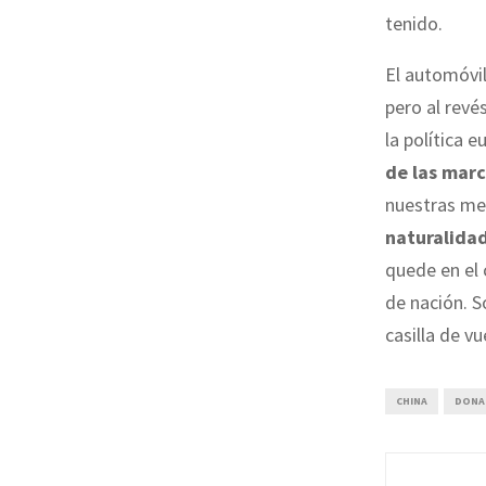
tenido.
El automóvil
pero al revé
la política 
de las marc
nuestras me
naturalidad
quede en el 
de nación. S
casilla de vu
CHINA
DONA