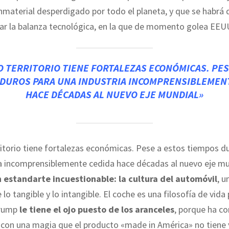
inmaterial desperdigado por todo el planeta, y que se habrá 
rar la balanza tecnológica, en la que de momento golea EEU
 TERRITORIO TIENE FORTALEZAS ECONÓMICAS. PES
DUROS PARA UNA INDUSTRIA INCOMPRENSIBLEMEN
HACE DÉCADAS AL NUEVO EJE MUNDIAL»
itorio tiene fortalezas económicas. Pese a estos tiempos d
ia incomprensiblemente cedida hace décadas al nuevo eje mu
 estandarte incuestionable: la cultura del automóvil
, u
 lo tangible y lo intangible. El coche es una filosofía de vida 
Trump
le tiene el ojo puesto de los aranceles
, porque ha c
o con una magia que el producto «made in América» no tiene y