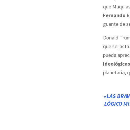
que Maquiav
Fernando El
guante de s
Donald Tru
que se jacta
pueda apreci
ideológicas
planetaria, 
«LAS BRA
LÓGICO M