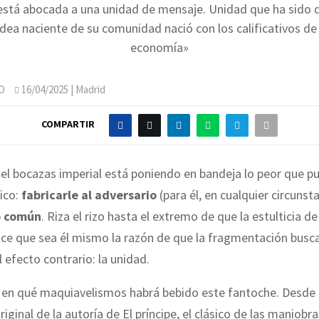
está abocada a una unidad de mensaje. Unidad que ha sido
idea naciente de su comunidad nació con los calificativos d
economía»
O
16/04/2025
| Madrid
COMPARTIR
el bocazas imperial está poniendo en bandeja lo peor que p
tico:
fabricarle al adversario
(para él, en cualquier circunstan
o común
. Riza el rizo hasta el extremo de que la estulticia de
ace que sea él mismo la razón de que la fragmentación busc
l efecto contrario: la unidad.
en qué maquiavelismos habrá bebido este fantoche. Desde 
riginal de la autoría de El príncipe, el clásico de las maniobra