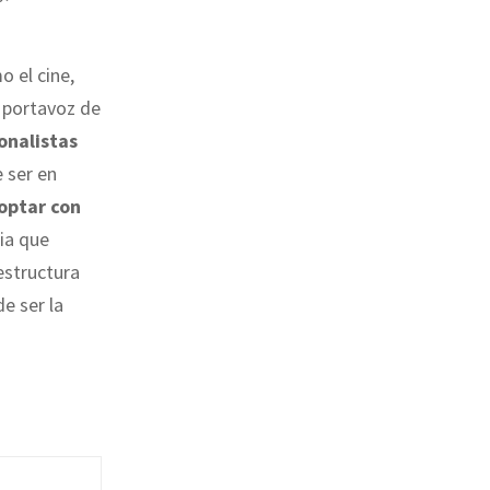
 el cine,
l portavoz de
onalistas
 ser en
optar con
ia que
estructura
de ser la