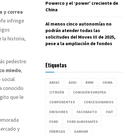
Powerco y el ‘power’ creciente de
China
a y correa
fe infringe
Al menos cinco autonomías no
migos
podrán atender todas las
solicitudes del Moves III de 2025,
 la historia,
pese a la ampliación de fondos
ás pedestre:
Etiquetas
ico miedo
,
social.
ANFAC
AUDI
BMW
CHINA
ha conocido
CITROËN
COMISIÓN EUROPEA
gito que le
COMPONENTES
CONCESIONARIOS
EMISIONES
FACONAUTO
FIAT
demorada
FORD
FORD ALMUSSAFES
mercado y
FÁBRICAS
GANVAM