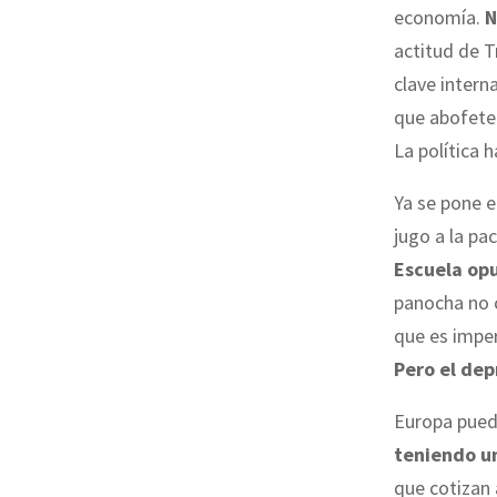
economía.
N
actitud de T
clave intern
que abofetea
La política h
Ya se pone e
jugo a la pa
Escuela op
panocha no 
que es imper
Pero el dep
Europa pued
teniendo un
que cotizan 