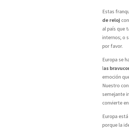
Estas franqu
de reloj
con 
al país que 
internos; o 
por favor.
Europa se ha
l
as bravuco
emoción que
Nuestro cont
semejante in
convierte en
Europa está
porque la id