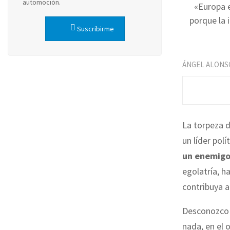
automoción.
«Europa 
porque la 
Suscribirme
ÁNGEL ALONS
La torpeza d
un líder polí
un enemig
egolatría, h
contribuya a
Desconozco 
nada, en el o