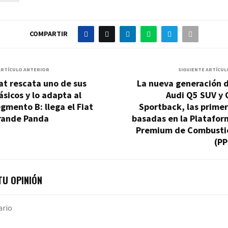
COMPARTIR
ARTÍCULO ANTERIOR
SIGUIENTE ARTÍCUL
at rescata uno de sus
La nueva generación d
ásicos y lo adapta al
Audi Q5 SUV y 
gmento B: llega el Fiat
Sportback, las prime
rande Panda
basadas en la Platafor
Premium de Combusti
(PP
U OPINIÓN