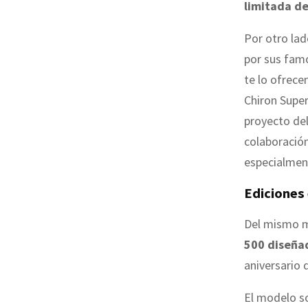
limitada de
Por otro lad
por sus famo
te lo ofrece
Chiron Super
proyecto del
colaboració
especialment
Ediciones
Del mismo m
500 diseñad
aniversario d
El modelo s