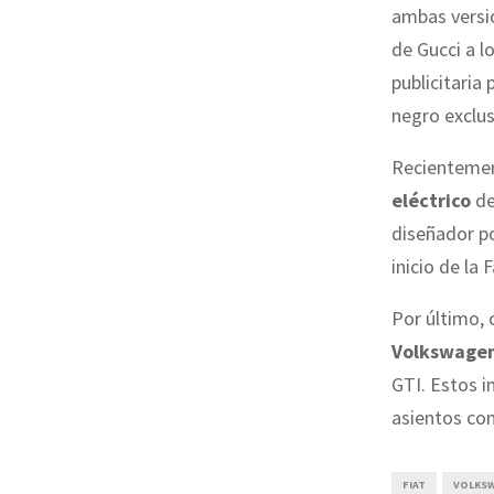
ambas versio
de Gucci a l
publicitaria
negro exclusi
Recientemen
eléctrico
de
diseñador po
inicio de la
Por último, 
Volkswagen
GTI. Estos i
asientos con
FIAT
VOLKS