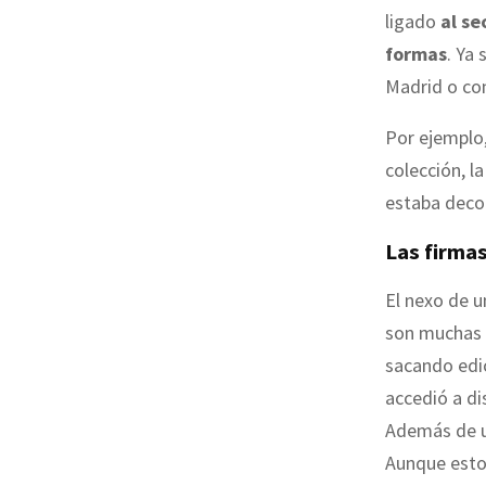
ligado
al se
formas
. Ya
Madrid o co
Por ejemplo,
colección, l
estaba dec
Las firma
El nexo de 
son muchas 
sacando edic
accedió a di
Además de un
Aunque estos