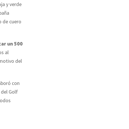
ja y verde
mpaña
o de cuero
car un 500
s al
 motivo del
aboró con
 del Golf
modos