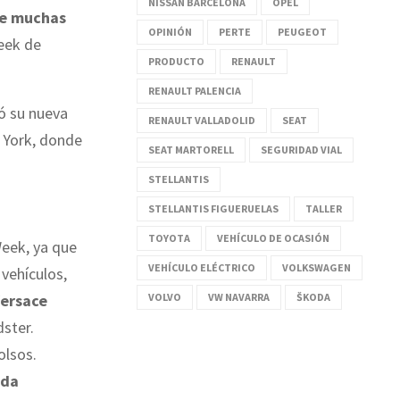
NISSAN BARCELONA
OPEL
de muchas
OPINIÓN
PERTE
PEUGEOT
eek de
PRODUCTO
RENAULT
RENAULT PALENCIA
ó su nueva
RENAULT VALLADOLID
SEAT
a York, donde
SEAT MARTORELL
SEGURIDAD VIAL
STELLANTIS
STELLANTIS FIGUERUELAS
TALLER
TOYOTA
VEHÍCULO DE OCASIÓN
eek, ya que
VEHÍCULO ELÉCTRICO
VOLKSWAGEN
vehículos,
VOLVO
VW NAVARRA
ŠKODA
Versace
ster.
olsos.
ada