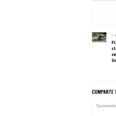
Fi
cl
se
G
COMPARTE T