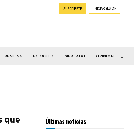
INICIAR SESIÓN
SUSCRÍBETE
RENTING
ECOAUTO
MERCADO
OPINIÓN
Goti
s que
Últimas noticias