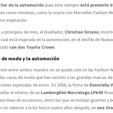
ctor de la automoción
pues este siempre
está presente 
 sea como mecenas, como la ocurre con Mercedes Fashion W
mo inspiración.
 a principios de mes, el diseñador,
Christian Siriano
, mostr
a cual está inspirada en la automoción, en el desfile de Nuev
orado
con dos Toyota Crown
.
s de moda y la automoción
unión entre ambos mundos no se queda solo en las Fashion W
las casas de moda que han vestido a las grandes marcas de 
iones especiales de estos. En 2008, la firma de
Donatella 
señar el interior de un
Lamborghini Murcielago LP640
Road
a línea de accesorios, entre los que se incluían guantes y b
 no salieron a la luz hasta cuatro años después, en
una tir