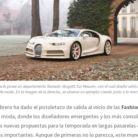
ancés posee un departamento llamado «Bugatti Sur Mesure», con el cual diseña vehíc
de moda. En la imagen de la derecha, se observa un ejemplar creado junto a la mar
brero ha dado el pistoletazo de salida al inicio de las
Fashio
 moda, donde los diseñadores emergentes y los más conso
 nuevas propuestas para la temporada en largas pasarelas 
ás importantes. Aunque de primeras no lo parezca, este mu