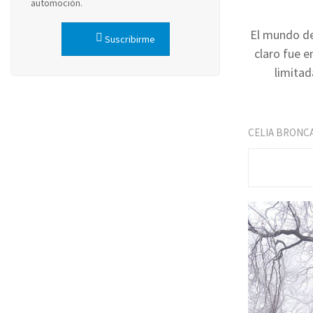
automoción.
El mundo de
Suscribirme
claro fue 
limitad
CELIA BRONC