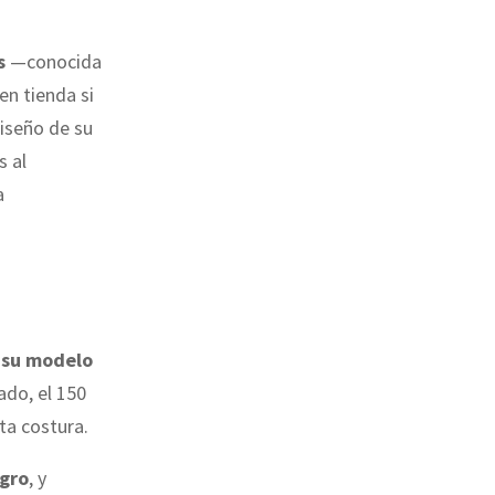
s
—conocida
en tienda si
diseño de su
s al
a
e su modelo
ado, el 150
lta costura.
egro
, y