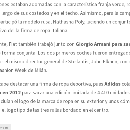
nes estaban adornadas con la característica franja verde, ro
o largo de sus costados y en el techo. Asimismo, para la ca
 participó la modelo rusa, Nathasha Poly, luciendo un conjunt
vo del la firma de ropa italiana.
te, Fiat también trabajó junto con
Giorgio Armani para sa
 forma conjunta. Los dos primeros coches fueron entregado
r el mismo director general de Stellantis, John Elkann, con
 Fashion Week de Milán.
cabe destacar una firma de ropa deportiva, pues
Adidas
col
 en 2012
para sacar una edición limitada de 4.410 unidades
ncluían el logo de la marca de ropa en su exterior y unos có
 el logotipo de las tres rallas bordado en el centro.
WAGEN