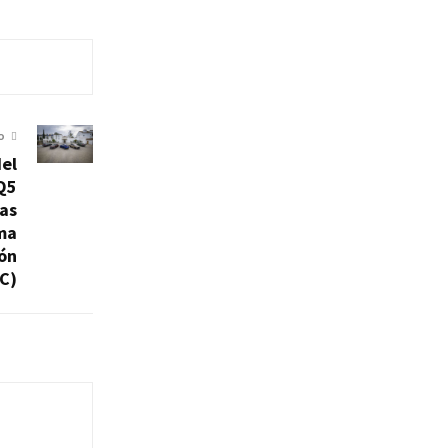
O
el
Q5
ras
ma
ón
C)