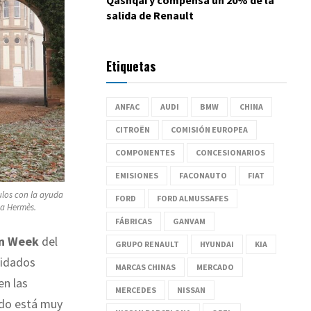
salida de Renault
Etiquetas
ANFAC
AUDI
BMW
CHINA
CITROËN
COMISIÓN EUROPEA
COMPONENTES
CONCESIONARIOS
EMISIONES
FACONAUTO
FIAT
ulos con la ayuda
FORD
FORD ALMUSSAFES
ca Hermès.
FÁBRICAS
GANVAM
n Week
del
GRUPO RENAULT
HYUNDAI
KIA
lidados
MARCAS CHINAS
MERCADO
en las
MERCEDES
NISSAN
ndo está muy