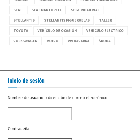
SEAT
SEAT MARTORELL
SEGURIDAD VIAL
STELLANTIS
STELLANTIS FIGUERUELAS
TALLER
TOYOTA
VEHÍCULO DE OCASIÓN
VEHÍCULO ELÉCTRICO
VOLKSWAGEN
VOLVO
VW NAVARRA
ŠKODA
Inicio de sesión
Nombre de usuario o dirección de correo electrónico
Contraseña