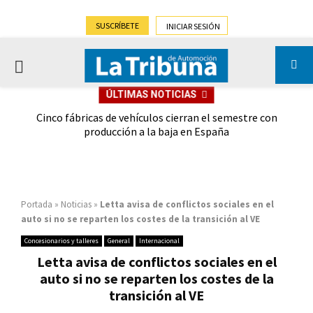
SUSCRÍBETE
INICIAR SESIÓN
PRIMARY
ÚLTIMAS NOTICIAS
MENU
 las
Cinco fábricas de vehículos cierran el semestre con
G
ión
producción a la baja en España
Portada
»
Noticias
»
Letta avisa de conflictos sociales en el
auto si no se reparten los costes de la transición al VE
Concesionarios y talleres
General
Internacional
Letta avisa de conflictos sociales en el
auto si no se reparten los costes de la
transición al VE