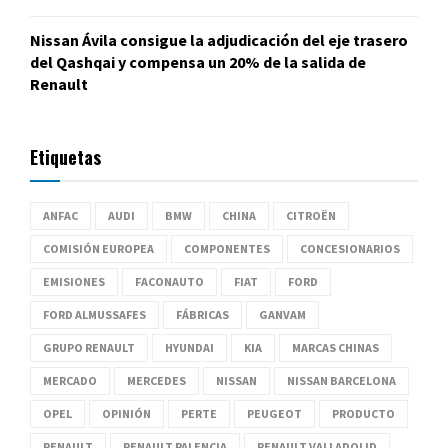
Nissan Ávila consigue la adjudicación del eje trasero
del Qashqai y compensa un 20% de la salida de
Renault
Etiquetas
ANFAC
AUDI
BMW
CHINA
CITROËN
COMISIÓN EUROPEA
COMPONENTES
CONCESIONARIOS
EMISIONES
FACONAUTO
FIAT
FORD
FORD ALMUSSAFES
FÁBRICAS
GANVAM
GRUPO RENAULT
HYUNDAI
KIA
MARCAS CHINAS
MERCADO
MERCEDES
NISSAN
NISSAN BARCELONA
OPEL
OPINIÓN
PERTE
PEUGEOT
PRODUCTO
RENAULT
RENAULT PALENCIA
RENAULT VALLADOLID