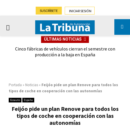
SUSCRÍBETE
INICIAR SESIÓN
PRIMARY
ÚLTIMAS NOTICIAS
MENU
 las
Cinco fábricas de vehículos cierran el semestre con
G
ión
producción a la baja en España
Portada
»
Noticias
»
Feijóo pide un plan Renove para todos los
tipos de coche en cooperación con las autonomías
Ecoauto
España
Feijóo pide un plan Renove para todos los
tipos de coche en cooperación con las
autonomías