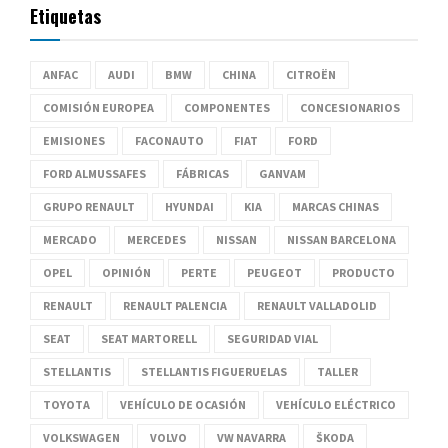
Etiquetas
ANFAC
AUDI
BMW
CHINA
CITROËN
COMISIÓN EUROPEA
COMPONENTES
CONCESIONARIOS
EMISIONES
FACONAUTO
FIAT
FORD
FORD ALMUSSAFES
FÁBRICAS
GANVAM
GRUPO RENAULT
HYUNDAI
KIA
MARCAS CHINAS
MERCADO
MERCEDES
NISSAN
NISSAN BARCELONA
OPEL
OPINIÓN
PERTE
PEUGEOT
PRODUCTO
RENAULT
RENAULT PALENCIA
RENAULT VALLADOLID
SEAT
SEAT MARTORELL
SEGURIDAD VIAL
STELLANTIS
STELLANTIS FIGUERUELAS
TALLER
TOYOTA
VEHÍCULO DE OCASIÓN
VEHÍCULO ELÉCTRICO
VOLKSWAGEN
VOLVO
VW NAVARRA
ŠKODA