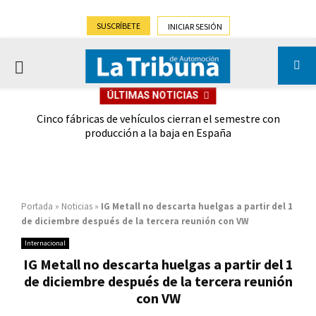
SUSCRÍBETE
INICIAR SESIÓN
PRIMARY
ÚLTIMAS NOTICIAS
MENU
 las
Cinco fábricas de vehículos cierran el semestre con
G
ión
producción a la baja en España
Portada
»
Noticias
»
IG Metall no descarta huelgas a partir del 1
de diciembre después de la tercera reunión con VW
Internacional
IG Metall no descarta huelgas a partir del 1
de diciembre después de la tercera reunión
con VW