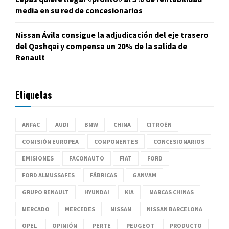
media en su red de concesionarios
Nissan Ávila consigue la adjudicación del eje trasero
del Qashqai y compensa un 20% de la salida de
Renault
Etiquetas
ANFAC
AUDI
BMW
CHINA
CITROËN
COMISIÓN EUROPEA
COMPONENTES
CONCESIONARIOS
EMISIONES
FACONAUTO
FIAT
FORD
FORD ALMUSSAFES
FÁBRICAS
GANVAM
GRUPO RENAULT
HYUNDAI
KIA
MARCAS CHINAS
MERCADO
MERCEDES
NISSAN
NISSAN BARCELONA
OPEL
OPINIÓN
PERTE
PEUGEOT
PRODUCTO