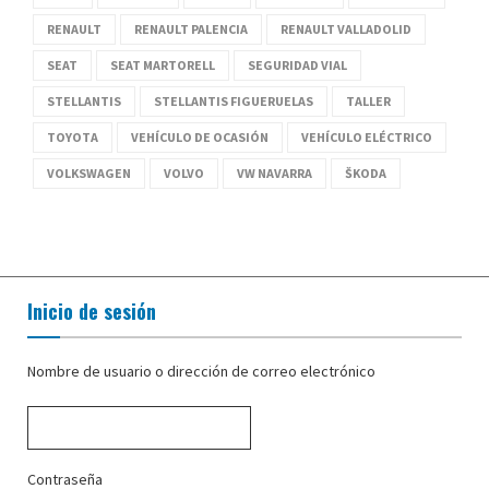
RENAULT
RENAULT PALENCIA
RENAULT VALLADOLID
SEAT
SEAT MARTORELL
SEGURIDAD VIAL
STELLANTIS
STELLANTIS FIGUERUELAS
TALLER
TOYOTA
VEHÍCULO DE OCASIÓN
VEHÍCULO ELÉCTRICO
VOLKSWAGEN
VOLVO
VW NAVARRA
ŠKODA
Inicio de sesión
Nombre de usuario o dirección de correo electrónico
Contraseña