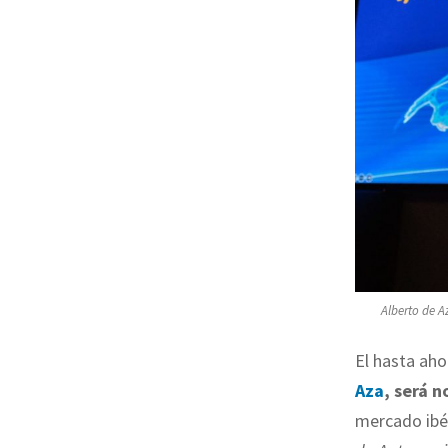
Alberto de A
El hasta aho
Aza
, será 
mercado ibé