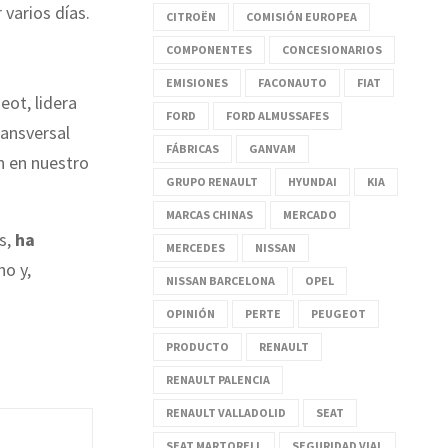
 varios días.
CITROËN
COMISIÓN EUROPEA
COMPONENTES
CONCESIONARIOS
EMISIONES
FACONAUTO
FIAT
ot, lidera
FORD
FORD ALMUSSAFES
ransversal
FÁBRICAS
GANVAM
n en nuestro
GRUPO RENAULT
HYUNDAI
KIA
MARCAS CHINAS
MERCADO
s,
ha
MERCEDES
NISSAN
no y,
NISSAN BARCELONA
OPEL
OPINIÓN
PERTE
PEUGEOT
PRODUCTO
RENAULT
RENAULT PALENCIA
RENAULT VALLADOLID
SEAT
SEAT MARTORELL
SEGURIDAD VIAL