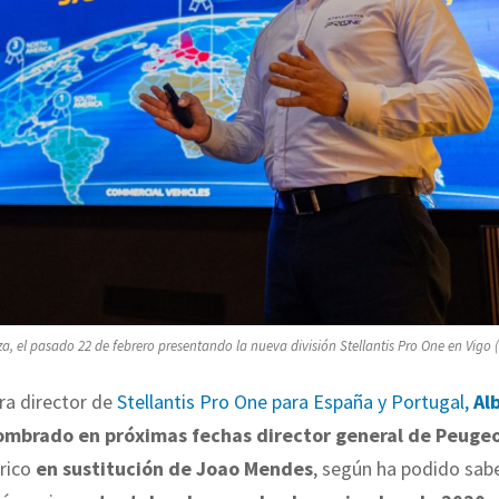
za, el pasado 22 de febrero presentando la nueva división Stellantis Pro One en Vigo 
ra director de
Stellantis Pro One para España y Portugal,
Al
nombrado en próximas fechas director general de Peuge
rico
en sustitución de Joao Mendes
, según ha podido sab