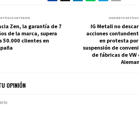
ARTÍCULO ANTERIOR
SIGUIENTE ARTÍCUL
cia Zen, la garantía de 7
IG Metall no desca
os de la marca, supera
acciones contundent
s 50.000 clientes en
en protesta por
spaña
suspensión de conveni
de fábricas de VW
Aleman
U OPINIÓN