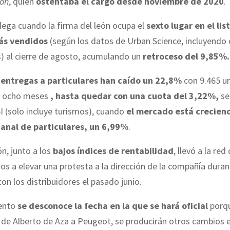
ión
, quien
ostentaba el cargo desde noviembre de 2020
.
llega cuando la firma del león ocupa el
sexto lugar en el lis
ás vendidos
(según los datos de Urban Science, incluyendo
) al cierre de agosto, acumulando un
retroceso del 9,85%.
s
entregas a particulares han caído un 22,8%
con 9.465 u
s ocho meses
, hasta quedar con una cuota del 3,22%,
se
 (solo incluye turismos), cuando
el mercado está crecien
canal de particulares, un 6,99%
.
ón, junto a los
bajos índices de rentabilidad
, llevó a la red
os a elevar una protesta a la dirección de la compañía duran
on los distribuidores el pasado junio.
ento
se desconoce la fecha en la que se hará oficial
porqu
de Alberto de Aza a Peugeot, se producirán otros cambios e