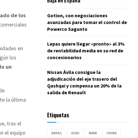
baja en España
tado de los
Gotion, con negociaciones
avanzadas para tomar el control de
 comerciales
Powerco Sagunto
Lepas quiere llegar «pronto» al 3%
nidades en
de rentabilidad media en su red de
gún los
concesionarios
do un
Nissan Ávila consigue la
adjudicación del eje trasero del
Qashqai y compensa un 20% de la
 de
salida de Renault
te la última
Etiquetas
e, tras el
n el equipo
ANFAC
AUDI
BMW
CHINA