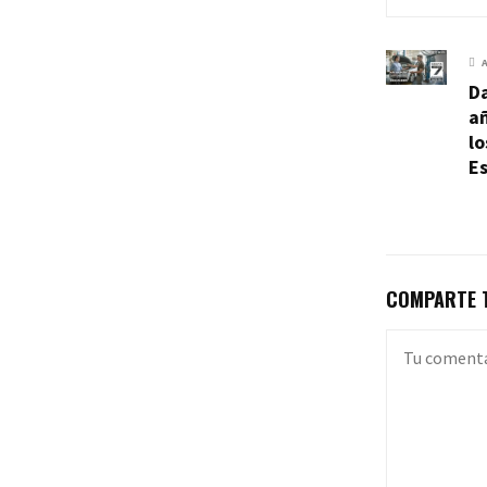
Da
añ
lo
E
COMPARTE T