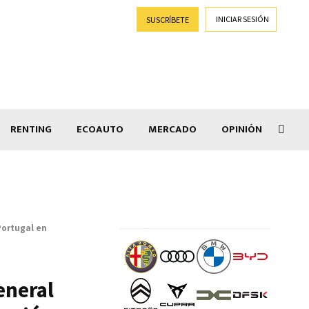
INICIAR SESIÓN
SUSCRÍBETE
RENTING
ECOAUTO
MERCADO
OPINIÓN
Goti
Portugal en
eneral