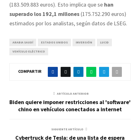
(183.509.883 euros). Esto implica que se
han
superado los 192,1 millones
(175.752.290 euros)
estimados por los analistas, según datos de LSEG.
ARABIA SAUDÍ
ESTADOS UNIDOS
INVERSIÓN
LUCID
VEHÍCULO ELÉCTRICO
COMPARTIR
ARTÍCULO ANTERIOR
Biden quiere imponer restricciones al 'software'
chino en vehículos conectados a internet
SIGUIENTE ARTÍCULO
Cybertruck de Tesla: de una lista de espera