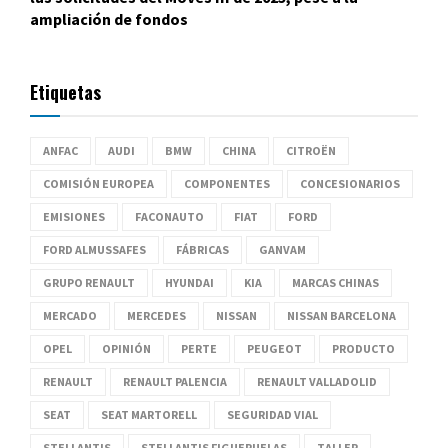
ampliación de fondos
Etiquetas
ANFAC
AUDI
BMW
CHINA
CITROËN
COMISIÓN EUROPEA
COMPONENTES
CONCESIONARIOS
EMISIONES
FACONAUTO
FIAT
FORD
FORD ALMUSSAFES
FÁBRICAS
GANVAM
GRUPO RENAULT
HYUNDAI
KIA
MARCAS CHINAS
MERCADO
MERCEDES
NISSAN
NISSAN BARCELONA
OPEL
OPINIÓN
PERTE
PEUGEOT
PRODUCTO
RENAULT
RENAULT PALENCIA
RENAULT VALLADOLID
SEAT
SEAT MARTORELL
SEGURIDAD VIAL
STELLANTIS
STELLANTIS FIGUERUELAS
TALLER