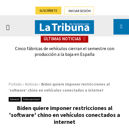
SUSCRÍBETE
INICIAR SESIÓN
PRIMARY
ÚLTIMAS NOTICIAS
MENU
 las
Cinco fábricas de vehículos cierran el semestre con
G
ión
producción a la baja en España
Portada
»
Noticias
»
Biden quiere imponer restricciones al
‘software’ chino en vehículos conectados a internet
General
Internacional
Biden quiere imponer restricciones al
'software' chino en vehículos conectados a
internet