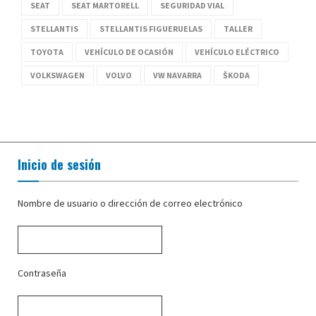
SEAT
SEAT MARTORELL
SEGURIDAD VIAL
STELLANTIS
STELLANTIS FIGUERUELAS
TALLER
TOYOTA
VEHÍCULO DE OCASIÓN
VEHÍCULO ELÉCTRICO
VOLKSWAGEN
VOLVO
VW NAVARRA
ŠKODA
Inicio de sesión
Nombre de usuario o dirección de correo electrónico
Contraseña