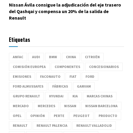
Nissan Ávila consigue la adjudicación del eje trasero
del Qashqai y compensa un 20% de la salida de
Renault
Etiquetas
ANFAC
AUDI
BMW
CHINA
CITROËN
COMISIÓN EUROPEA
COMPONENTES
CONCESIONARIOS
EMISIONES
FACONAUTO
FIAT
FORD
FORD ALMUSSAFES
FÁBRICAS
GANVAM
GRUPO RENAULT
HYUNDAI
KIA
MARCAS CHINAS
MERCADO
MERCEDES
NISSAN
NISSAN BARCELONA
OPEL
OPINIÓN
PERTE
PEUGEOT
PRODUCTO
RENAULT
RENAULT PALENCIA
RENAULT VALLADOLID