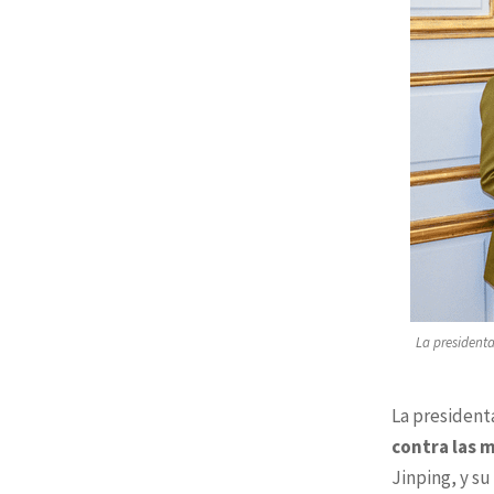
La presidenta
La president
contra las 
Jinping, y s