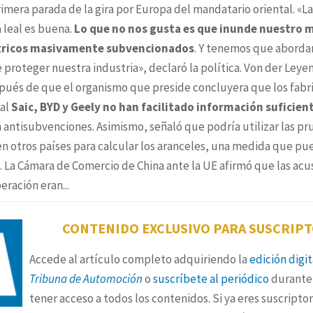
imera parada de la gira por Europa del mandatario oriental. «La
leal es buena.
Lo que no nos gusta es que inunde nuestro 
tricos masivamente subvencionados
. Y tenemos que abordar
proteger nuestra industria», declaró la política.
Von der Leyen
pués de que el organismo que preside concluyera que los fabri
al
Saic, BYD y Geely no han facilitado información suficien
n antisubvenciones. Asimismo, señaló que podría utilizar las p
en otros países para calcular los aranceles, una medida que p
.
La Cámara de Comercio de China ante la UE afirmó que las acu
eración eran...
CONTENIDO EXCLUSIVO PARA SUSCRIP
Accede al artículo completo adquiriendo la
edición digi
Tribuna de Automoción
o
suscríbete al periódico
durante 
tener acceso a todos los contenidos. Si ya eres suscriptor