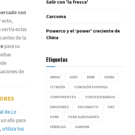
Salir con 'la fresca'
mercado con
Carcoma
 esto,
 vertía estas
Powerco y el ‘power’ creciente de
China
cantes de la
te
para su
ruebas
Etiquetas
uede
saciones de
ANFAC
AUDI
BMW
CHINA
CITROËN
COMISIÓN EUROPEA
COMPONENTES
CONCESIONARIOS
TORES
EMISIONES
FACONAUTO
FIAT
tal de
La
FORD
FORD ALMUSSAFES
un año para
FÁBRICAS
GANVAM
,
utiliza tus