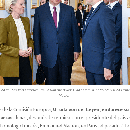
 de la Comisión Europea, Ursula Von der leyen; el de China, Xi Jingping; y el de Fra
Macron.
a de la Comisión Europea,
Ursula von der Leyen
,
endurece su 
marcas
chinas, después de reunirse con el presidente del país as
u homólogo francés, Emmanuel Macron, en París, el pasado 7 d