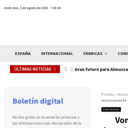
miércoles, 5 de agosto de 2026 - 7:43:14
ESPAÑA
INTERNACIONAL
FÁBRICAS
CONC
Gran futuro para Almussaf
ÚLTIMAS NOTICIAS
Portada
»
Notici
Boletín digital
masivamente 
Internacional
Von
Recibe gratis en tu email las primicias y
las informaciones más destacadas de la