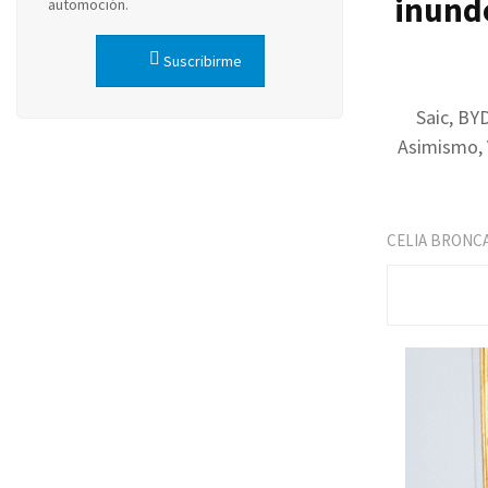
inund
automoción.
Suscribirme
Saic, BYD
Asimismo, 
CELIA BRONC