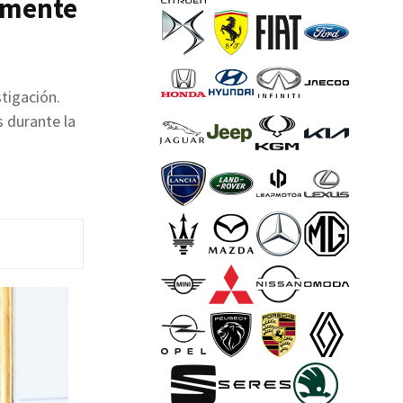
amente
stigación.
 durante la