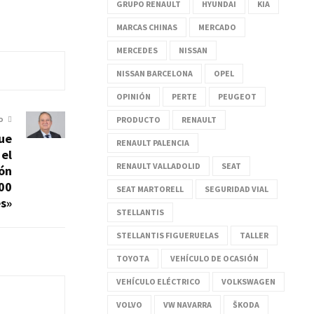
GRUPO RENAULT
HYUNDAI
KIA
MARCAS CHINAS
MERCADO
MERCEDES
NISSAN
NISSAN BARCELONA
OPEL
OPINIÓN
PERTE
PEUGEOT
PRODUCTO
RENAULT
O
ue
RENAULT PALENCIA
 el
RENAULT VALLADOLID
SEAT
ión
300
SEAT MARTORELL
SEGURIDAD VIAL
es»
STELLANTIS
STELLANTIS FIGUERUELAS
TALLER
TOYOTA
VEHÍCULO DE OCASIÓN
VEHÍCULO ELÉCTRICO
VOLKSWAGEN
VOLVO
VW NAVARRA
ŠKODA