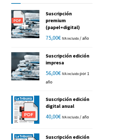
Suscripción
premium
(papel+digital)
75,00
€
/ año
IVA incluido
Suscripción edición
impresa
56,00
€
por 1
IVA incluido
año
Suscripción edición
digital anual
40,00
€
/ año
IVA incluido
Suscripción edición