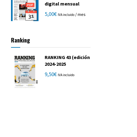
digital mensual
5,00
€
/ mes
IVA incluido
Ranking
RANKING 43 (edición
2024-2025
9,50
€
IVA incluido