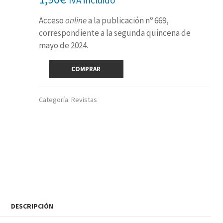
Acceso
online
a la publicación nº 669,
correspondiente a la segunda quincena de
mayo de 2024.
Revista
COMPRAR
digital
nº
669
Categoría:
Revistas
(2ª
quincena
mayo
2024)
cantidad
DESCRIPCIÓN