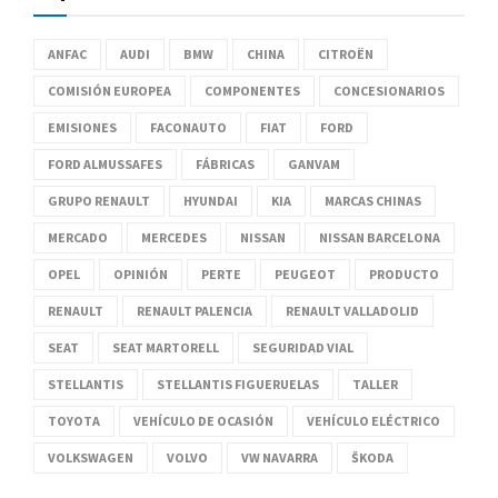
ANFAC
AUDI
BMW
CHINA
CITROËN
COMISIÓN EUROPEA
COMPONENTES
CONCESIONARIOS
EMISIONES
FACONAUTO
FIAT
FORD
FORD ALMUSSAFES
FÁBRICAS
GANVAM
GRUPO RENAULT
HYUNDAI
KIA
MARCAS CHINAS
MERCADO
MERCEDES
NISSAN
NISSAN BARCELONA
OPEL
OPINIÓN
PERTE
PEUGEOT
PRODUCTO
RENAULT
RENAULT PALENCIA
RENAULT VALLADOLID
SEAT
SEAT MARTORELL
SEGURIDAD VIAL
STELLANTIS
STELLANTIS FIGUERUELAS
TALLER
TOYOTA
VEHÍCULO DE OCASIÓN
VEHÍCULO ELÉCTRICO
VOLKSWAGEN
VOLVO
VW NAVARRA
ŠKODA