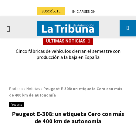
SUSCRÍBETE
INICIAR SESIÓN
PRIMARY
ÚLTIMAS NOTICIAS
MENU
 las
Cinco fábricas de vehículos cierran el semestre con
G
ión
producción a la baja en España
Portada
»
Noticias
»
Peugeot E-308: un etiqueta Cero con más
de 400 km de autonomía
Producto
Peugeot E-308: un etiqueta Cero con más
de 400 km de autonomía