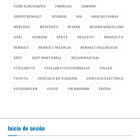
FORD ALMUSSAFES
FÁBRICAS
GANVAM
GRUPO RENAULT
HYUNDAI
KIA
MARCAS CHINAS
MERCADO
MERCEDES
NISSAN
NISSAN BARCELONA
OPEL
OPINIÓN
PERTE
PEUGEOT
PRODUCTO
RENAULT
RENAULT PALENCIA
RENAULT VALLADOLID
SEAT
SEAT MARTORELL
SEGURIDAD VIAL
STELLANTIS
STELLANTIS FIGUERUELAS
TALLER
TOYOTA
VEHÍCULO DE OCASIÓN
VEHÍCULO ELÉCTRICO
VOLKSWAGEN
VOLVO
VW NAVARRA
ŠKODA
Inicio de sesión