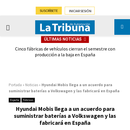
SUSCRÍBETE
INICIAR SESIÓN
PRIMARY
ÚLTIMAS NOTICIAS
MENU
 las
Cinco fábricas de vehículos cierran el semestre con
G
ión
producción a la baja en España
Portada
»
Noticias
»
Hyundai Mobis llega a un acuerdo para
suministrar baterías a Volkswagen y las fabricará en España
España
Fábricas
Hyundai Mobis llega a un acuerdo para
suministrar baterías a Volkswagen y las
fabricará en España