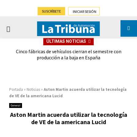
SUSCRÍBETE
INICIAR SESIÓN
PRIMARY
ÚLTIMAS NOTICIAS
MENU
 las
Cinco fábricas de vehículos cierran el semestre con
G
ión
producción a la baja en España
Portada
»
Noticias
»
Aston Martin acuerda utilizar la tecnología
de VE de la americana Lucid
General
Aston Martin acuerda utilizar la tecnología
de VE de la americana Lucid