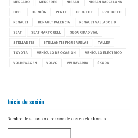
MERCADO
MERCEDES
NISSAN
NISSAN BARCELONA
OPEL
OPINIÓN
PERTE
PEUGEOT
PRODUCTO
RENAULT
RENAULT PALENCIA
RENAULT VALLADOLID
SEAT
SEAT MARTORELL
SEGURIDAD VIAL
STELLANTIS
STELLANTIS FIGUERUELAS
TALLER
TOYOTA
VEHÍCULO DE OCASIÓN
VEHÍCULO ELÉCTRICO
VOLKSWAGEN
VOLVO
VW NAVARRA
ŠKODA
Inicio de sesión
Nombre de usuario o dirección de correo electrónico