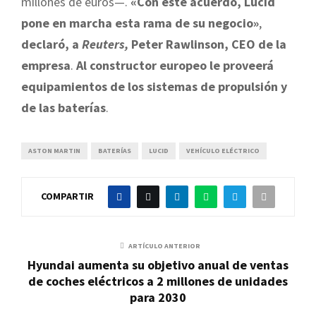
millones de euros—.
«Con este acuerdo, Lucid
pone en marcha esta rama de su negocio»
,
declaró, a
Reuters,
Peter Rawlinson, CEO de la
empresa
.
Al constructor europeo le proveerá
equipamientos de los sistemas de propulsión y
de las baterías
.
ASTON MARTIN
BATERÍAS
LUCID
VEHÍCULO ELÉCTRICO
COMPARTIR
ARTÍCULO ANTERIOR
Hyundai aumenta su objetivo anual de ventas
de coches eléctricos a 2 millones de unidades
para 2030