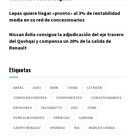
Lepas quiere llegar «pronto» al 3% de rentabilidad
media en su red de concesionarios
Nissan Ávila consigue la adjudicación del eje trasero
del Qashqai y compensa un 20% de la salida de
Renault
Etiquetas
ANFAC
AUDI
BMW
CHINA
CITROËN
COMISIÓN EUROPEA
COMPONENTES
CONCESIONARIOS
EMISIONES
FACONAUTO
FIAT
FORD
FORD ALMUSSAFES
FÁBRICAS
GANVAM
GRUPO RENAULT
HYUNDAI
KIA
MARCAS CHINAS