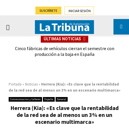
SUSCRÍBETE
INICIAR SESIÓN
PRIMARY
ÚLTIMAS NOTICIAS
MENU
 las
Cinco fábricas de vehículos cierran el semestre con
G
ión
producción a la baja en España
Portada
»
Noticias
»
Herrera (Kia): «Es clave que la rentabilidad
de la red sea de al menos un 3% en un escenario multimarca»
Concesionarios y talleres
España
General
Herrera (Kia): «Es clave que la rentabilidad
de la red sea de al menos un 3% en un
escenario multimarca»