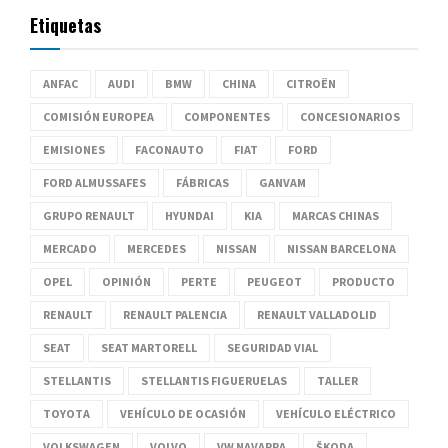
Etiquetas
ANFAC
AUDI
BMW
CHINA
CITROËN
COMISIÓN EUROPEA
COMPONENTES
CONCESIONARIOS
EMISIONES
FACONAUTO
FIAT
FORD
FORD ALMUSSAFES
FÁBRICAS
GANVAM
GRUPO RENAULT
HYUNDAI
KIA
MARCAS CHINAS
MERCADO
MERCEDES
NISSAN
NISSAN BARCELONA
OPEL
OPINIÓN
PERTE
PEUGEOT
PRODUCTO
RENAULT
RENAULT PALENCIA
RENAULT VALLADOLID
SEAT
SEAT MARTORELL
SEGURIDAD VIAL
STELLANTIS
STELLANTIS FIGUERUELAS
TALLER
TOYOTA
VEHÍCULO DE OCASIÓN
VEHÍCULO ELÉCTRICO
VOLKSWAGEN
VOLVO
VW NAVARRA
ŠKODA