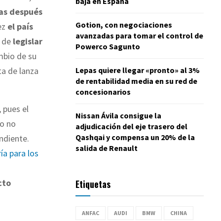
baja en España
as después
Gotion, con negociaciones
vez
el país
avanzadas para tomar el control de
a de
legislar
Powerco Sagunto
ambio de su
Lepas quiere llegar «pronto» al 3%
ta de lanza
de rentabilidad media en su red de
concesionarios
, pues el
Nissan Ávila consigue la
do no
adjudicación del eje trasero del
Qashqai y compensa un 20% de la
ndiente.
salida de Renault
ía para los
cto
Etiquetas
ANFAC
AUDI
BMW
CHINA