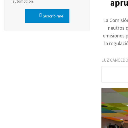
apru
automoción.
Suscribirme
La Comisión
neutros q
emisiones p
la regulaci
LUZ GANCED