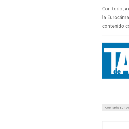
Con todo,
a
la Eurocámar
contenido co
COMISIÓN EURO