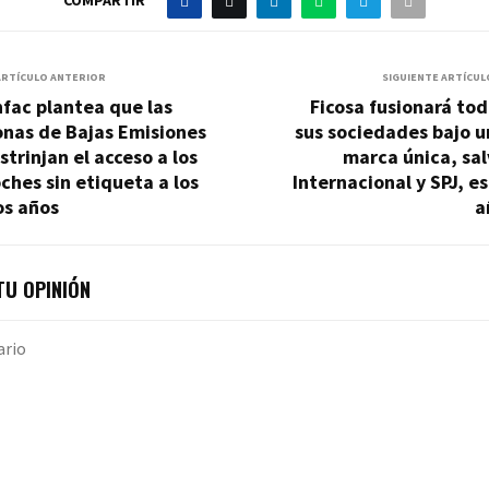
ARTÍCULO ANTERIOR
SIGUIENTE ARTÍCUL
fac plantea que las
Ficosa fusionará to
onas de Bajas Emisiones
sus sociedades bajo 
strinjan el acceso a los
marca única, sa
ches sin etiqueta a los
Internacional y SPJ, e
os años
a
U OPINIÓN