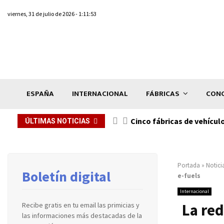
viernes, 31 de julio de 2026 - 1:11:53
ESPAÑA
INTERNACIONAL
FÁBRICAS
CONC
n de...
Cinco fábricas de vehícul
ÚLTIMAS NOTICIAS
Portada
»
Notici
Boletín digital
e-fuels
Internacional
La red
Recibe gratis en tu email las primicias y
las informaciones más destacadas de la