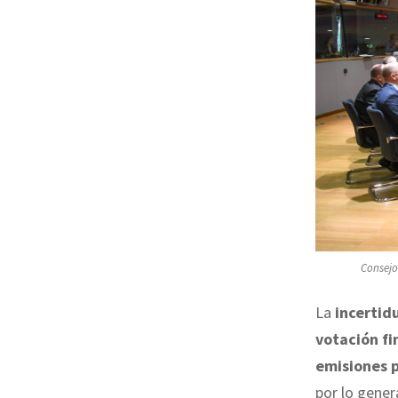
Consejo
La
incerti
votación fi
emisiones p
por lo gener