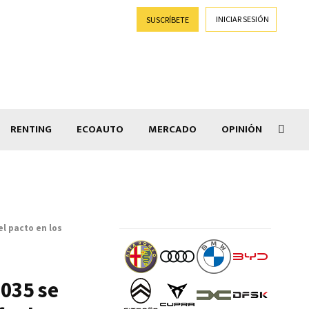
INICIAR SESIÓN
SUSCRÍBETE
RENTING
ECOAUTO
MERCADO
OPINIÓN
Goti
el pacto en los
2035 se