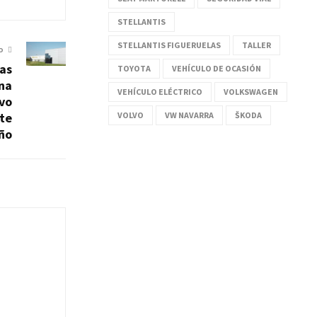
STELLANTIS
STELLANTIS FIGUERUELAS
TALLER
O
das
TOYOTA
VEHÍCULO DE OCASIÓN
una
VEHÍCULO ELÉCTRICO
VOLKSWAGEN
lvo
VOLVO
VW NAVARRA
ŠKODA
ste
ño