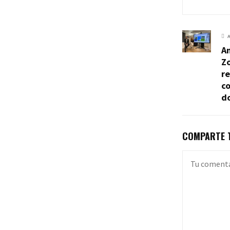
An
Z
re
co
d
COMPARTE T