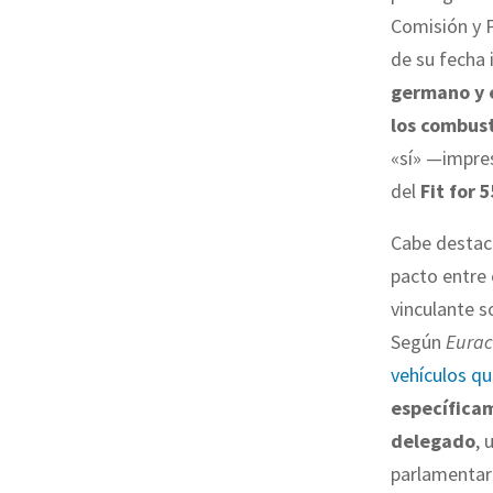
Comisión y
de su fecha 
germano y e
los combust
«sí» —impres
del
Fit for 5
Cabe destac
pacto entre 
vinculante 
Según
Eurac
vehículos qu
específicam
delegado
, 
parlamentari