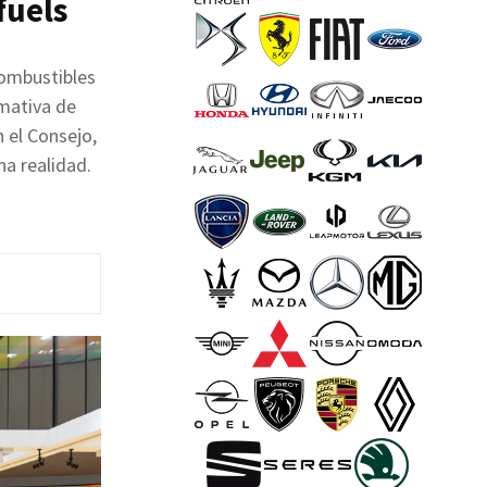
fuels
combustibles
rmativa de
 el Consejo,
na realidad.