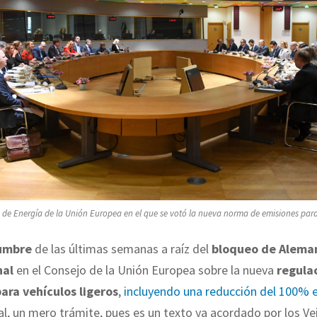
 de Energía de la Unión Europea en el que se votó la nueva norma de emisiones para 
dumbre
de las últimas semanas a raíz del
bloqueo de Alema
nal
en el Consejo de la Unión Europea sobre la nueva
regula
ara vehículos ligeros
,
incluyendo una reducción del 100% 
al, un mero trámite, pues es un texto ya acordado por los Vei