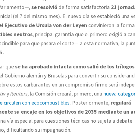
 Parlamento—,
se resolvió
de forma satisfactoria
21 jornad
inicial (el 7 del mismo mes). El nuevo día se estableció una 
l Ejecutivo de Ursula von der Leyen
convinieron la form
ibles neutros
, principal garantía que el primero exigió a c
cindible para que pasara el corte— a esta normativa, la pun
5.
ar que
se ha aprobado intacta como salió de los trílogos
el Gobierno alemán y Bruselas para convertir su consideran
sobre estos carburantes en un compromiso firme será indepe
tiv
y
Reuters
, la Comisión creará, primero, una
nueva categor
e circulen con ecocombustibles
. Posteriormente,
regulará
ente su encaje en los objetivos de 2035 mediante un a
una vía especial para cuestiones técnicas no sujeta a debate
o, dificultando su impugnación.