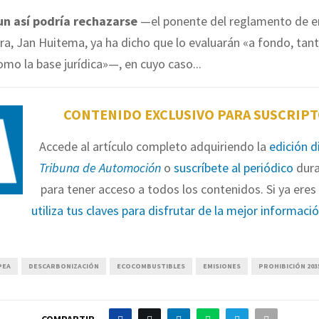
un así podría rechazarse
—el ponente del reglamento de e
a, Jan Huitema, ya ha dicho que lo evaluarán «a fondo, tant
mo la base jurídica»—, en cuyo caso...
CONTENIDO EXCLUSIVO PARA SUSCRIP
Accede al artículo completo adquiriendo la
edición d
Tribuna de Automoción
o
suscríbete al periódico
dura
para tener acceso a todos los contenidos. Si ya eres 
utiliza tus claves para disfrutar de la mejor informaci
PEA
DESCARBONIZACIÓN
ECOCOMBUSTIBLES
EMISIONES
PROHIBICIÓN 203
COMPARTIR