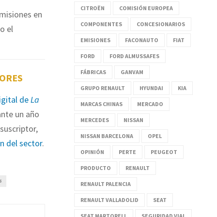
CITROËN
COMISIÓN EUROPEA
misiones en
COMPONENTES
CONCESIONARIOS
o el
EMISIONES
FACONAUTO
FIAT
FORD
FORD ALMUSSAFES
FÁBRICAS
GANVAM
TORES
GRUPO RENAULT
HYUNDAI
KIA
igital de
La
MARCAS CHINAS
MERCADO
nte un año
MERCEDES
NISSAN
suscriptor,
NISSAN BARCELONA
OPEL
ón del sector
.
OPINIÓN
PERTE
PEUGEOT
PRODUCTO
RENAULT
5
RENAULT PALENCIA
RENAULT VALLADOLID
SEAT
SEAT MARTORELL
SEGURIDAD VIAL