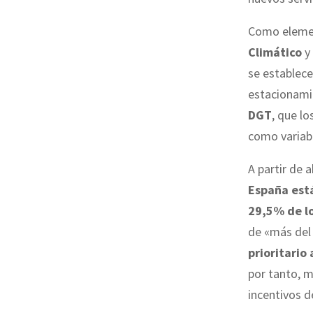
Como elemen
Climático
y 
se establece
estacionamie
DGT
, que l
como variab
A partir de 
España est
29,5% de lo
de «más del 
prioritario
por tanto, 
incentivos d