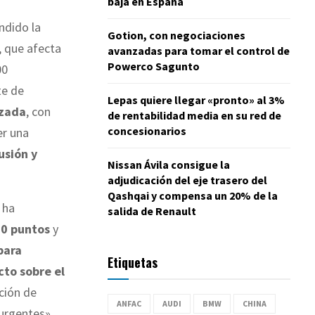
baja en España
ndido la
Gotion, con negociaciones
, que afecta
avanzadas para tomar el control de
Powerco Sagunto
00
te de
Lepas quiere llegar «pronto» al 3%
zada
, con
de rentabilidad media en su red de
concesionarios
er una
usión y
Nissan Ávila consigue la
adjudicación del eje trasero del
Qashqai y compensa un 20% de la
 ha
salida de Renault
10 puntos
y
para
Etiquetas
cto sobre el
cción de
ANFAC
AUDI
BMW
CHINA
 urgentes».