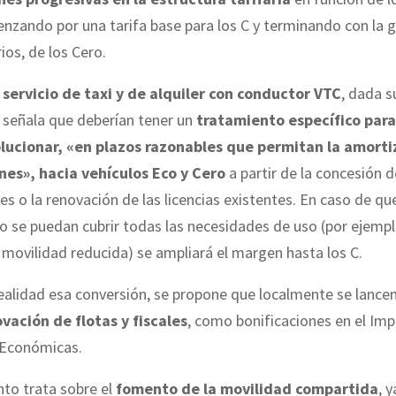
nzando por una tarifa base para los C y terminando con la g
ios, de los Cero.
l
servicio de taxi y de alquiler con conductor VTC
, dada s
e señala que deberían tener un
tratamiento específico par
ucionar, «en plazos razonables que permitan la amorti
ones», hacia vehículos Eco y Cero
a partir de la concesión 
es o la renovación de las licencias existentes. En caso de qu
 se puedan cubrir todas las necesidades de uso (por ejempl
movilidad reducida) se ampliará el margen hasta los C.
ealidad esa conversión, se propone que localmente se lance
ovación de flotas y fiscales
, como bonificaciones en el Im
 Económicas.
nto trata sobre el
fomento de la movilidad compartida
, 