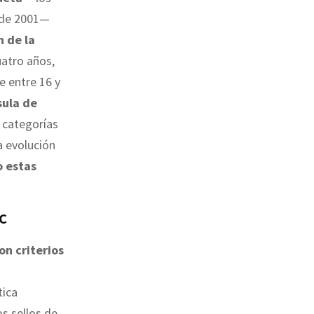
o de 2001—
n de la
cuatro años,
e entre 16 y
sula de
 categorías
a evolución
o estas
TC
n criterios
tica
os sellos de