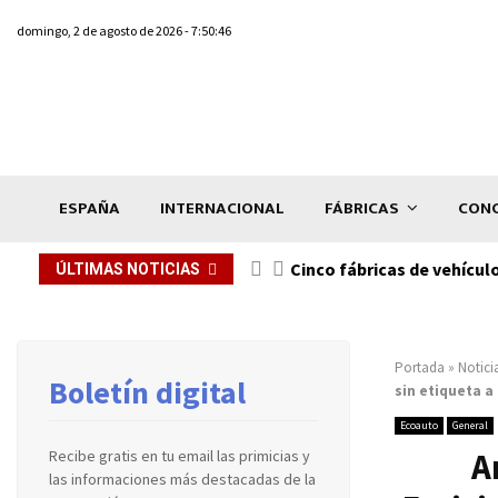
domingo, 2 de agosto de 2026 - 7:50:46
ESPAÑA
INTERNACIONAL
FÁBRICAS
CONC
n de...
Cinco fábricas de vehícul
ÚLTIMAS NOTICIAS
Portada
»
Notici
Boletín digital
sin etiqueta a
Ecoauto
General
A
Recibe gratis en tu email las primicias y
las informaciones más destacadas de la