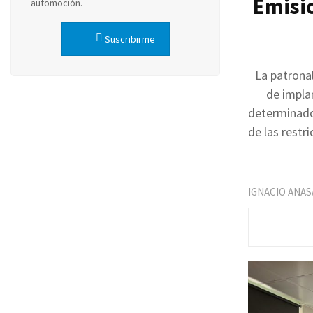
Emisio
automoción.
Suscribirme
La patrona
de impla
determinado
de las restr
IGNACIO ANAS