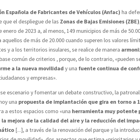
ón Española de Fabricantes de Vehículos (Anfac)
ha defe
 que el despliegue de las
Zonas de Bajas Emisiones (ZBE)
e enero de 2023 a, al menos, 149 municipios de más de 50.0
a aquellos de más de 20.000 cuando superen los valores lími
s y a los territorios insulares, se realice de manera
armoni
ase común de criterios , porque, de lo contrario, «pueden s
orme a la nueva movilidad
y una
fuente continua de conf
ciudadanos y empresas».
ese escenario y fomentar un debate constructivo, la patronal
hoy una
propuesta de implantación que gira en torno a 
ra a estos espacios como «una
herramienta muy potente 
a la mejora de la calidad del aire y la reducción del impa
mático
[...], a través de la renovación del parque y la introdu
cios de movilidad», dos aspectos que estima «prioritarios y