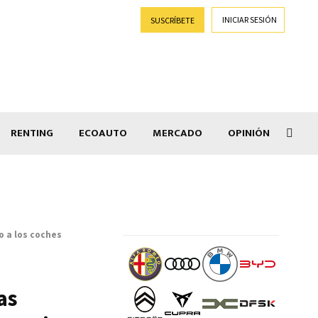
INICIAR SESIÓN
SUSCRÍBETE
RENTING
ECOAUTO
MERCADO
OPINIÓN
Goti
o a los coches
as