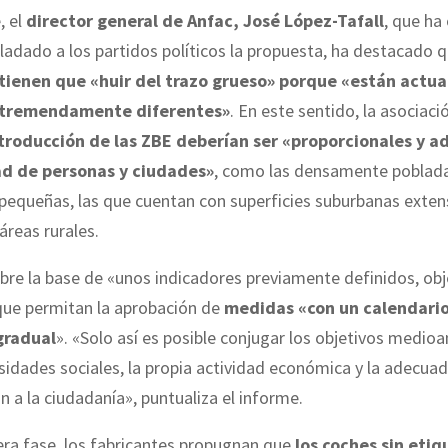
, el
director general de Anfac, José López-Tafall
, que ha
ladado a los partidos políticos la propuesta, ha destacado 
tienen que «huir del trazo grueso» porque «están actu
 tremendamente diferentes»
. En este sentido, la asociac
ntroducción de las ZBE deberían ser «proporcionales y a
ad de personas y ciudades»
, como las densamente poblada
pequeñas, las que cuentan con superficies suburbanas exten
áreas rurales.
bre la base de «unos indicadores previamente definidos, obj
que permitan la aprobación de
medidas «con un calendari
gradual
». «Solo así es posible conjugar los objetivos medio
sidades sociales, la propia actividad económica y la adecua
 a la ciudadanía», puntualiza el informe.
ra fase, los fabricantes propugnan que
los coches sin etiq