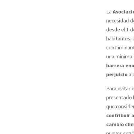
La
Asociaci
necesidad de
desde el 1 d
habitantes, 
contaminante
una mínima b
barrera en
perjuicio
a 
Para evitar 
presentado 
que conside
contribuir 
cambio cli
nuevos servi