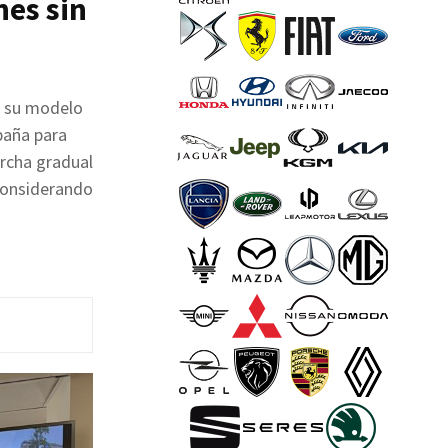
hes sin
o su modelo
paña para
rcha gradual
 considerando