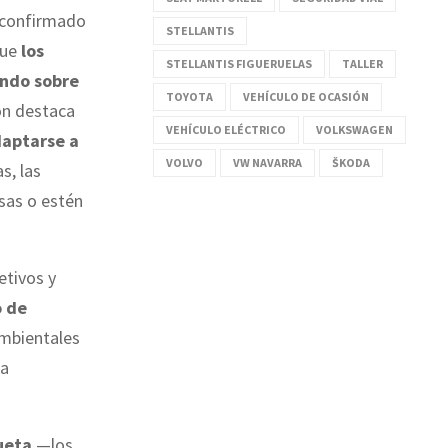
 confirmado
STELLANTIS
que
los
STELLANTIS FIGUERUELAS
TALLER
ando sobre
TOYOTA
VEHÍCULO DE OCASIÓN
ión destaca
VEHÍCULO ELÉCTRICO
VOLKSWAGEN
daptarse a
VOLVO
VW NAVARRA
ŠKODA
s, las
sas o estén
etivos y
o de
ambientales
da
ueta
—los