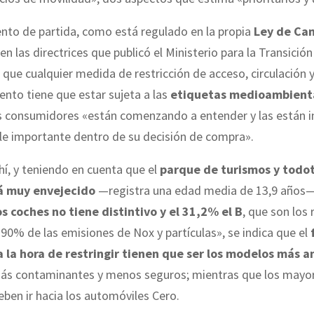
to de partida, como está regulado en la propia
Ley de Ca
en las directrices que publicó el Ministerio para la Transició
 que cualquier medida de restricción de acceso, circulación 
nto tiene que estar sujeta a las
etiquetas medioambienta
os consumidores «están comenzando a entender y las están 
le importante dentro de su decisión de compra».
ahí, y teniendo en cuenta que el
parque de turismos y todo
á muy envejecido
—registra una edad media de 13,9 años
s coches no tiene distintivo y el 31,2% el B
, que son los
90% de las emisiones de Nox y partículas», se indica que el
 a la hora de restringir tienen que ser los modelos más a
más contaminantes y menos seguros; mientras que los mayo
eben ir hacia los automóviles Cero.