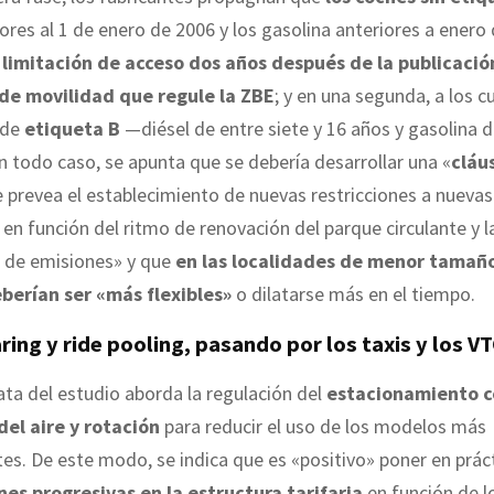
iores al 1 de enero de 2006 y los gasolina anteriores a ener
n
limitación de acceso dos años después de la publicació
de movilidad que regule la ZBE
; y en una segunda, a los 
 de
etiqueta B
—diésel de entre siete y 16 años y gasolina d
 todo caso, se apunta que se debería desarrollar una «
cláu
 prevea el establecimiento de nuevas restricciones a nuevas
 en función del ritmo de renovación del parque circulante y l
s de emisiones» y que
en las localidades de menor tamañ
erían ser «más flexibles»
o dilatarse más en el tiempo.
ring y ride pooling, pasando por los taxis y los V
ata del estudio aborda la regulación del
estacionamiento co
del aire y rotación
para reducir el uso de los modelos más
s. De este modo, se indica que es «positivo» poner en prác
nes progresivas en la estructura tarifaria
en función de l