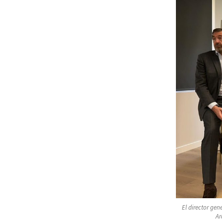
El director gen
Ar