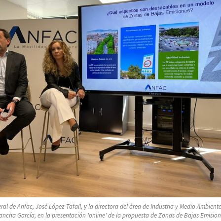
eral de Anfac, José López-Tafall, y la directora del área de Industria y Medio Ambiente
ancha García, en la presentación 'online' de la propuesta de Zonas de Bajas Emision