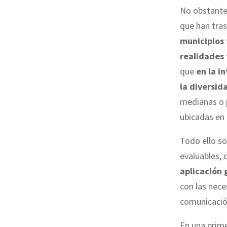
No obstante
que han tras
municipios 
realidades
que
en la i
la diversid
medianas o 
ubicadas en 
Todo ello so
evaluables, 
aplicación 
con las nece
comunicación
En una prime