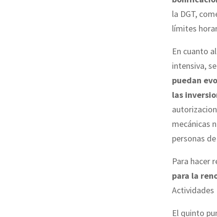
la DGT, come
límites horar
En cuanto a
intensiva, s
puedan evol
las inversi
autorizacion
mecánicas no
personas de 
Para hacer r
para la ren
Actividades
El quinto pu