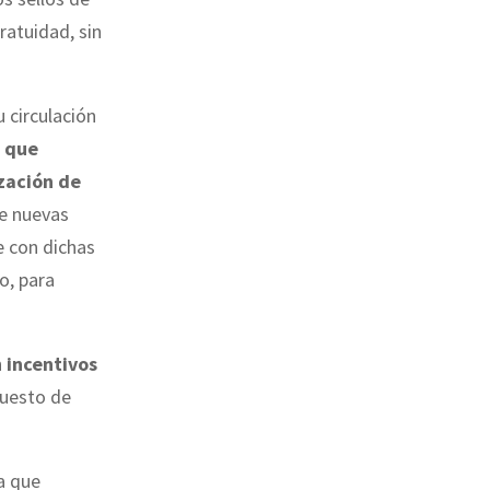
ratuidad, sin
u circulación
a que
zación de
de nuevas
e con dichas
o, para
n
incentivos
puesto de
ya que