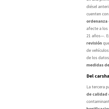
diésel anter
cuenten co
ordenanza 
afecte a los
21 años—. En
revisión
que
de vehículos
de los dato
medidas deb
Del carsha
La tercera p
de calidad 
contaminante
bonificacio