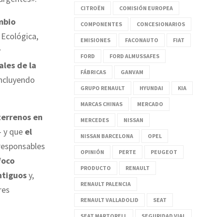
CITROËN
COMISIÓN EUROPEA
mbio
COMPONENTES
CONCESIONARIOS
n Ecológica,
EMISIONES
FACONAUTO
FIAT
y
FORD
FORD ALMUSSAFES
les de la
FÁBRICAS
GANVAM
incluyendo
GRUPO RENAULT
HYUNDAI
KIA
MARCAS CHINAS
MERCADO
terrenos en
MERCEDES
NISSAN
— y que
el
NISSAN BARCELONA
OPEL
 responsables
OPINIÓN
PERTE
PEUGEOT
foco
PRODUCTO
RENAULT
ntiguos
y,
RENAULT PALENCIA
res
RENAULT VALLADOLID
SEAT
SEAT MARTORELL
SEGURIDAD VIAL