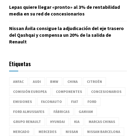
Lepas quiere llegar «pronto» al 3% de rentabilidad
media en su red de concesionarios
Nissan Ávila consigue la adjudicación del eje trasero
del Qashqai y compensa un 20% de la salida de
Renault
Etiquetas
ANFAC
AUDI
BMW
CHINA
CITROËN
COMISIÓN EUROPEA
COMPONENTES
CONCESIONARIOS
EMISIONES
FACONAUTO
FIAT
FORD
FORD ALMUSSAFES
FÁBRICAS
GANVAM
GRUPO RENAULT
HYUNDAI
KIA
MARCAS CHINAS
MERCADO
MERCEDES
NISSAN
NISSAN BARCELONA