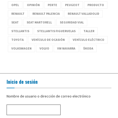
OPEL
OPINIÓN
PERTE
PEUGEOT
PRODUCTO
RENAULT
RENAULT PALENCIA
RENAULT VALLADOLID
SEAT
SEAT MARTORELL
SEGURIDAD VIAL
STELLANTIS
STELLANTIS FIGUERUELAS
TALLER
TOYOTA
VEHÍCULO DE OCASIÓN
VEHÍCULO ELÉCTRICO
VOLKSWAGEN
VOLVO
VW NAVARRA
ŠKODA
Inicio de sesión
Nombre de usuario o dirección de correo electrónico