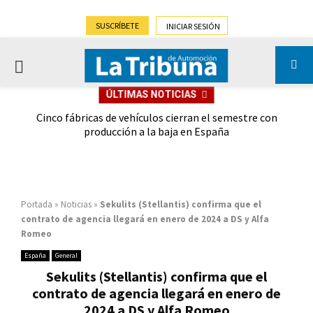
SUSCRÍBETE
INICIAR SESIÓN
PRIMARY
ÚLTIMAS NOTICIAS
MENU
 las
Cinco fábricas de vehículos cierran el semestre con
G
ión
producción a la baja en España
Portada
»
Noticias
»
Sekulits (Stellantis) confirma que el
contrato de agencia llegará en enero de 2024 a DS y Alfa
Romeo
España
General
Sekulits (Stellantis) confirma que el
contrato de agencia llegará en enero de
2024 a DS y Alfa Romeo