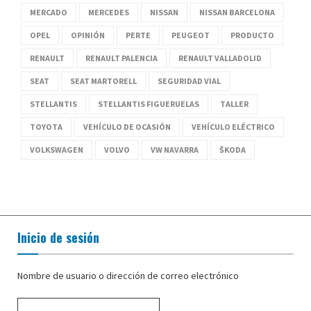
MERCADO
MERCEDES
NISSAN
NISSAN BARCELONA
OPEL
OPINIÓN
PERTE
PEUGEOT
PRODUCTO
RENAULT
RENAULT PALENCIA
RENAULT VALLADOLID
SEAT
SEAT MARTORELL
SEGURIDAD VIAL
STELLANTIS
STELLANTIS FIGUERUELAS
TALLER
TOYOTA
VEHÍCULO DE OCASIÓN
VEHÍCULO ELÉCTRICO
VOLKSWAGEN
VOLVO
VW NAVARRA
ŠKODA
Inicio de sesión
Nombre de usuario o dirección de correo electrónico