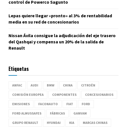
control de Powerco Sagunto
Lepas quiere llegar «pronto» al 3% de rentabilidad
media en su red de concesionarios
Nissan Ávila consigue la adjudicación del eje trasero
del Qashqai y compensa un 20% de la salida de
Renault
Etiquetas
ANFAC
AUDI
BMW
CHINA
CITROËN
COMISIÓN EUROPEA
COMPONENTES
CONCESIONARIOS
EMISIONES
FACONAUTO
FIAT
FORD
FORD ALMUSSAFES
FÁBRICAS
GANVAM
GRUPO RENAULT
HYUNDAI
KIA
MARCAS CHINAS