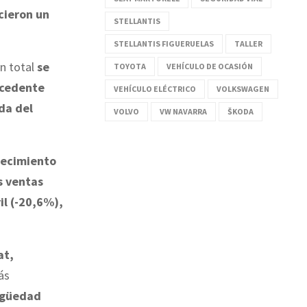
cieron un
STELLANTIS
STELLANTIS FIGUERUELAS
TALLER
En total
se
TOYOTA
VEHÍCULO DE OCASIÓN
ecedente
VEHÍCULO ELÉCTRICO
VOLKSWAGEN
da del
VOLVO
VW NAVARRA
ŠKODA
ecimiento
s ventas
il (-20,6%),
at,
ás
tigüedad