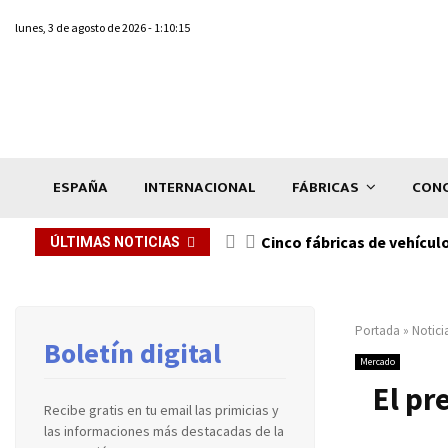
lunes, 3 de agosto de 2026 - 1:10:15
ESPAÑA
INTERNACIONAL
FÁBRICAS
CONC
n de...
Cinco fábricas de vehícul
ÚLTIMAS NOTICIAS
Portada
»
Notici
Boletín digital
Mercado
El pr
Recibe gratis en tu email las primicias y
las informaciones más destacadas de la