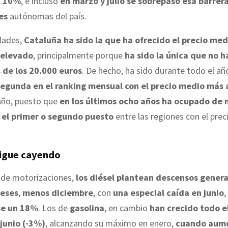
l 10%
, e incluso
en marzo y julio se sobrepasó esa barrera
es
autónomas del país.
dades,
Cataluña ha sido la que ha ofrecido el precio med
 elevado
, principalmente porque
ha sido la única que no h
 de los 20.000 euros
. De hecho, ha sido durante todo el añ
segunda en el ranking mensual con el precio medio más 
raño, puesto que
en los últimos ocho años ha ocupado de
 el primer o segundo puesto
entre las regiones con el pre
sigue cayendo
 de motorizaciones,
los diésel plantean descensos genera
meses
,
menos diciembre
, con
una especial caída en junio
,
se un 18%
. Los de
gasolina
, en cambio
han crecido todo e
junio (-3%)
, alcanzando su máximo en enero,
cuando aum