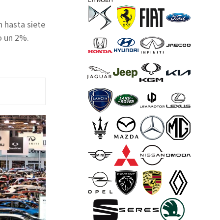
n hasta siete
lo un 2%.