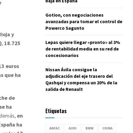
baja en España
e
Gotion, con negociaciones
avanzadas para tomar el control de
Powerco Sagunto
ioja y
Lepas quiere llegar «pronto» al 3%
)
,
18.725
de rentabilidad media en su red de
concesionarios
13 euros
Nissan Ávila consigue la
as que ha
adjudicación del eje trasero del
Qashqai y compensa un 20% de la
salida de Renault
oche de
se ha
Etiquetas
Además,
en
 España ha
ANFAC
AUDI
BMW
CHINA