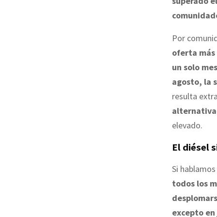
superado e
comunidad
Por comuni
oferta más
un solo mes
agosto, la 
resulta ext
alternativa
elevado.
El diésel 
Si hablamos
todos los 
desplomar
excepto en 