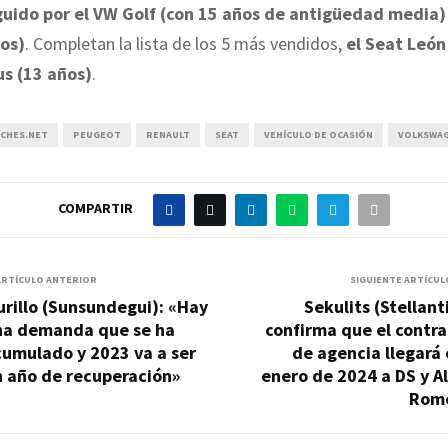
uido por el VW Golf (con 15 años de antigüedad media) 
ños)
. Completan la lista de los 5 más vendidos,
el Seat León
us (13 años)
.
CHES.NET
PEUGEOT
RENAULT
SEAT
VEHÍCULO DE OCASIÓN
VOLKSWA
COMPARTIR
ARTÍCULO ANTERIOR
SIGUIENTE ARTÍCUL
rillo (Sunsundegui): «Hay
Sekulits (Stellant
na demanda que se ha
confirma que el contr
cumulado y 2023 va a ser
de agencia llegará
n año de recuperación»
enero de 2024 a DS y A
Rom