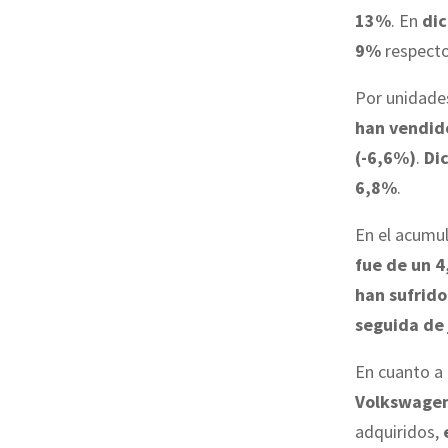
13%
. En
di
9%
respecto 
Por unidade
han vendido
(-6,6%)
.
Di
6,8%
.
En el acumu
fue de un 
han sufrid
seguida de 
En cuanto a
Volkswagen
adquiridos,
e