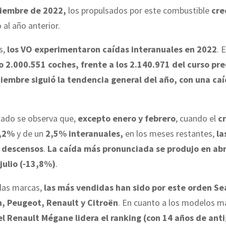
ciembre de 2022,
los propulsados por este combustible
cre
al año anterior.
s,
los VO experimentaron caídas interanuales en 2022
. 
 2.000.551 coches, frente a los 2.140.971 del curso pr
ciembre siguió la tendencia general del año, con una caí
lado se observa que,
excepto enero y febrero
, cuando el
cr
4,2%
y de un
2,5% interanuales,
en los meses restantes,
la
o descensos
.
La caída más pronunciada se produjo en abr
julio (-13,8%)
.
 las marcas,
las más vendidas han sido por este orden Se
, Peugeot, Renault y Citroën
. En cuanto a los modelos m
l Renault Mégane lidera el ranking (con 14 años de an