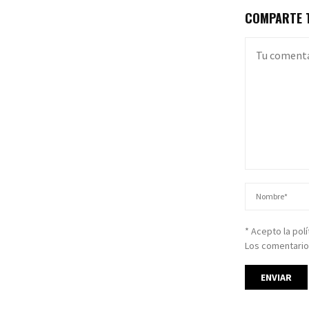
COMPARTE T
* Acepto la pol
Los comentario