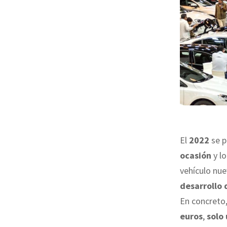
El
2022
se p
ocasión
y lo
vehículo nu
desarrollo 
En concreto,
euros
,
solo