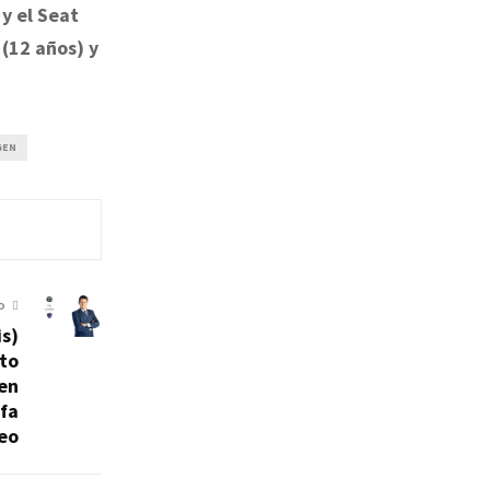
y el Seat
 (12 años) y
GEN
O
is)
ato
 en
lfa
eo