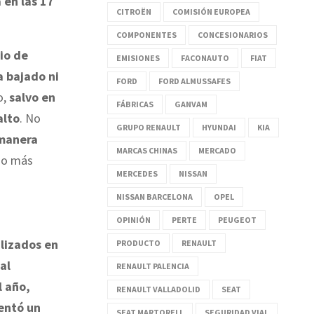
 en las 17
CITROËN
COMISIÓN EUROPEA
COMPONENTES
CONCESIONARIOS
io de
EMISIONES
FACONAUTO
FIAT
a bajado ni
FORD
FORD ALMUSSAFES
o,
salvo en
FÁBRICAS
GANVAM
alto
. No
GRUPO RENAULT
HYUNDAI
KIA
 manera
MARCAS CHINAS
MERCADO
cio más
MERCEDES
NISSAN
NISSAN BARCELONA
OPEL
OPINIÓN
PERTE
PEUGEOT
lizados en
PRODUCTO
RENAULT
al
RENAULT PALENCIA
l año,
RENAULT VALLADOLID
SEAT
entó un
SEAT MARTORELL
SEGURIDAD VIAL