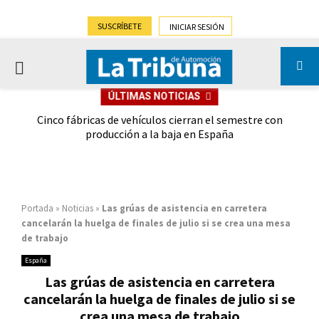
SUSCRÍBETE
INICIAR SESIÓN
PRIMARY
ÚLTIMAS NOTICIAS
MENU
 las
Cinco fábricas de vehículos cierran el semestre con
G
ión
producción a la baja en España
Portada
»
Noticias
»
Las grúas de asistencia en carretera
cancelarán la huelga de finales de julio si se crea una mesa
de trabajo
España
Las grúas de asistencia en carretera
cancelarán la huelga de finales de julio si se
crea una mesa de trabajo