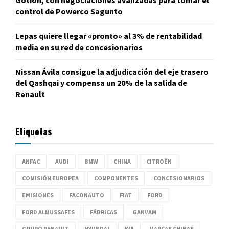
Gotion, con negociaciones avanzadas para tomar el
control de Powerco Sagunto
Lepas quiere llegar «pronto» al 3% de rentabilidad
media en su red de concesionarios
Nissan Ávila consigue la adjudicación del eje trasero
del Qashqai y compensa un 20% de la salida de
Renault
Etiquetas
ANFAC
AUDI
BMW
CHINA
CITROËN
COMISIÓN EUROPEA
COMPONENTES
CONCESIONARIOS
EMISIONES
FACONAUTO
FIAT
FORD
FORD ALMUSSAFES
FÁBRICAS
GANVAM
GRUPO RENAULT
HYUNDAI
KIA
MARCAS CHINAS