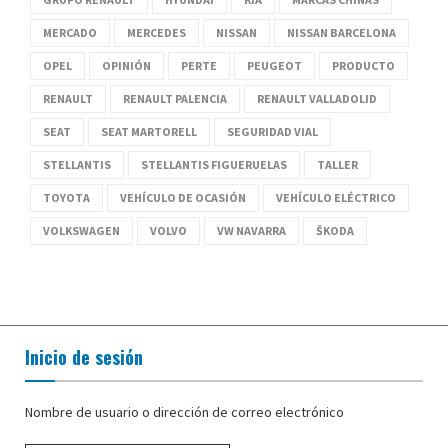
MERCADO
MERCEDES
NISSAN
NISSAN BARCELONA
OPEL
OPINIÓN
PERTE
PEUGEOT
PRODUCTO
RENAULT
RENAULT PALENCIA
RENAULT VALLADOLID
SEAT
SEAT MARTORELL
SEGURIDAD VIAL
STELLANTIS
STELLANTIS FIGUERUELAS
TALLER
TOYOTA
VEHÍCULO DE OCASIÓN
VEHÍCULO ELÉCTRICO
VOLKSWAGEN
VOLVO
VW NAVARRA
ŠKODA
Inicio de sesión
Nombre de usuario o dirección de correo electrónico