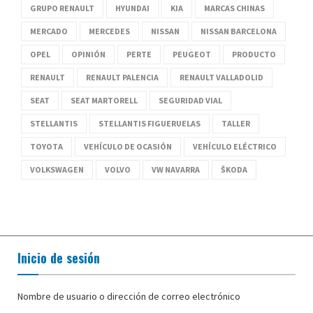
GRUPO RENAULT
HYUNDAI
KIA
MARCAS CHINAS
MERCADO
MERCEDES
NISSAN
NISSAN BARCELONA
OPEL
OPINIÓN
PERTE
PEUGEOT
PRODUCTO
RENAULT
RENAULT PALENCIA
RENAULT VALLADOLID
SEAT
SEAT MARTORELL
SEGURIDAD VIAL
STELLANTIS
STELLANTIS FIGUERUELAS
TALLER
TOYOTA
VEHÍCULO DE OCASIÓN
VEHÍCULO ELÉCTRICO
VOLKSWAGEN
VOLVO
VW NAVARRA
ŠKODA
Inicio de sesión
Nombre de usuario o dirección de correo electrónico