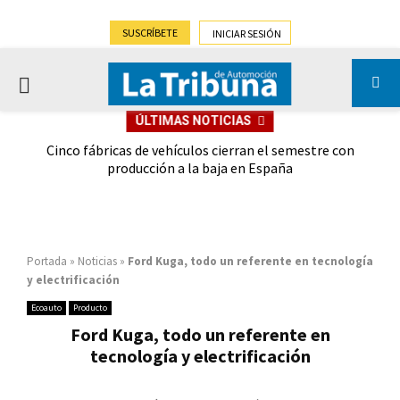
SUSCRÍBETE
INICIAR SESIÓN
PRIMARY
ÚLTIMAS NOTICIAS
MENU
 las
Cinco fábricas de vehículos cierran el semestre con
G
ión
producción a la baja en España
Portada
»
Noticias
»
Ford Kuga, todo un referente en tecnología
y electrificación
Ecoauto
Producto
Ford Kuga, todo un referente en
tecnología y electrificación