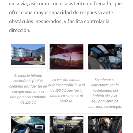
en la vía; así como con el asistente de frenada, que
ofrece una mayor capacidad de respuesta ante
obstáculos inesperados, y facilita controlar la
dirección.
El modelo híbrido
La versión híbrida
Su interior se
enchufable (PHEV)
autorrecargable (FHEV)
caracteriza por la
combina dos fuentes de
de 190 CV, que fue la
modularidad del
energía para ofrecer
última en sumarse al
habitáculo y su
una potencia conjunta
porfolio.
equipamiento de
de 225 CV.
avanzada tecnología.