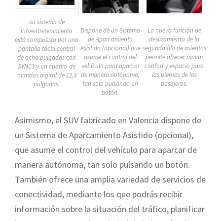
Su sistema de
Dispone de un Sistema
La nueva función de
infoentretenimiento
de Aparcamiento
deslizamiento de la
está compuesto por una
Asistido (opcional) que
segunda fila de asientos
pantalla táctil central
asume el control del
permite ofrecer mayor
de ocho pulgadas con
vehículo para aparcar
confort y espacio para
SYNC3 y un cuadro de
de manera autónoma,
las piernas de los
mandos digital de 12,3
tan solo pulsando un
pasajeros.
pulgadas.
botón.
Asimismo, el SUV fabricado en Valencia dispone de
un Sistema de Aparcamiento Asistido (opcional),
que asume el control del vehículo para aparcar de
manera autónoma, tan solo pulsando un botón.
También ofrece una amplia variedad de servicios de
conectividad, mediante los que podrás recibir
información sobre la situación del tráfico, planificar