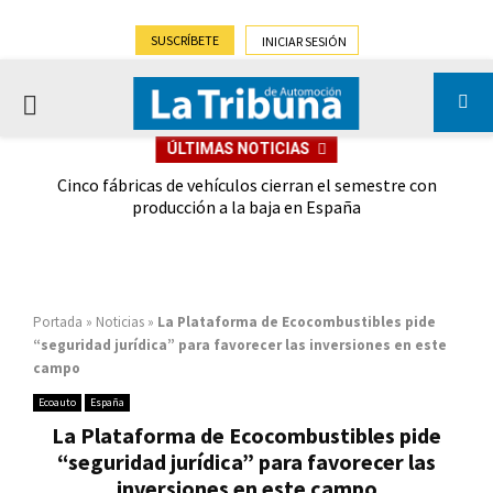
SUSCRÍBETE
INICIAR SESIÓN
PRIMARY
ÚLTIMAS NOTICIAS
MENU
 las
Cinco fábricas de vehículos cierran el semestre con
G
ión
producción a la baja en España
Portada
»
Noticias
»
La Plataforma de Ecocombustibles pide
“seguridad jurídica” para favorecer las inversiones en este
campo
Ecoauto
España
La Plataforma de Ecocombustibles pide
“seguridad jurídica” para favorecer las
inversiones en este campo