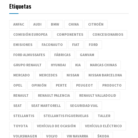
Etiquetas
ANFAC
AUDI
BMW
CHINA
CITROËN
COMISIÓN EUROPEA
COMPONENTES
CONCESIONARIOS
EMISIONES
FACONAUTO
FIAT
FORD
FORD ALMUSSAFES
FÁBRICAS
GANVAM
GRUPO RENAULT
HYUNDAI
KIA
MARCAS CHINAS
MERCADO
MERCEDES
NISSAN
NISSAN BARCELONA
OPEL
OPINIÓN
PERTE
PEUGEOT
PRODUCTO
RENAULT
RENAULT PALENCIA
RENAULT VALLADOLID
SEAT
SEAT MARTORELL
SEGURIDAD VIAL
STELLANTIS
STELLANTIS FIGUERUELAS
TALLER
TOYOTA
VEHÍCULO DE OCASIÓN
VEHÍCULO ELÉCTRICO
VOLKSWAGEN
VOLVO
VW NAVARRA
ŠKODA