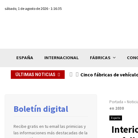
sábado, 1 de agosto de 2026 - 1:16:35
ESPAÑA
INTERNACIONAL
FÁBRICAS
CONC
n de...
Cinco fábricas de vehícul
ÚLTIMAS NOTICIAS
Portada
»
Notici
Boletín digital
en 2030
España
Interi
Recibe gratis en tu email las primicias y
las informaciones más destacadas de la