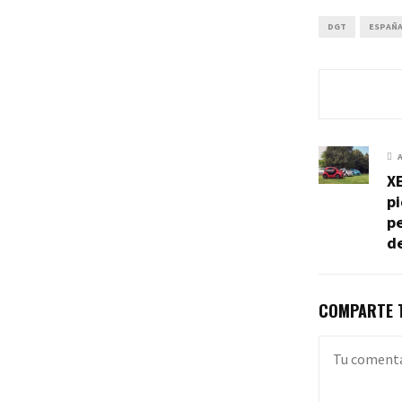
DGT
ESPAÑ
XE
pi
pe
d
COMPARTE T