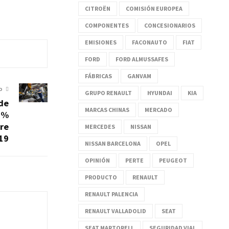
CITROËN
COMISIÓN EUROPEA
COMPONENTES
CONCESIONARIOS
EMISIONES
FACONAUTO
FIAT
FORD
FORD ALMUSSAFES
FÁBRICAS
GANVAM
O
GRUPO RENAULT
HYUNDAI
KIA
de
MARCAS CHINAS
MERCADO
1%
re
MERCEDES
NISSAN
19
NISSAN BARCELONA
OPEL
OPINIÓN
PERTE
PEUGEOT
PRODUCTO
RENAULT
RENAULT PALENCIA
RENAULT VALLADOLID
SEAT
SEAT MARTORELL
SEGURIDAD VIAL