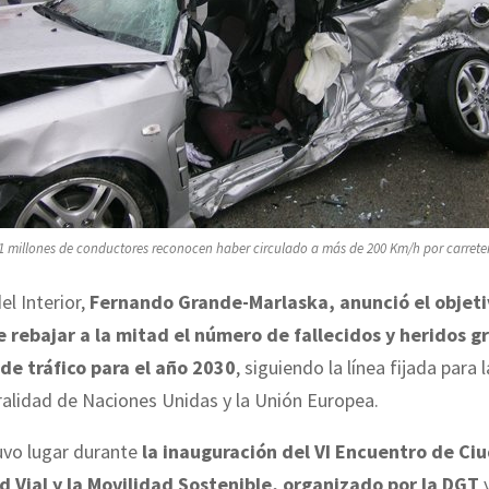
1 millones de conductores reconocen haber circulado a más de 200 Km/h por carrete
el Interior,
Fernando Grande-Marlaska, anunció el objeti
 rebajar a la mitad el número de fallecidos y heridos g
de tráfico para el año 2030
, siguiendo la línea fijada para 
tralidad de Naciones Unidas y la Unión Europea.
uvo lugar durante
la inauguración del VI Encuentro de Ci
d Vial y la Movilidad Sostenible, organizado por la DGT
y