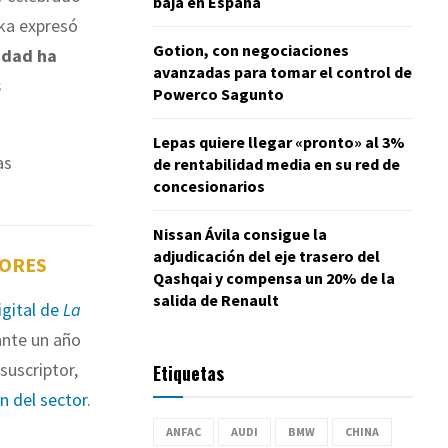
baja en España
ska expresó
Gotion, con negociaciones
lidad ha
avanzadas para tomar el control de
s
Powerco Sagunto
Lepas quiere llegar «pronto» al 3%
as
de rentabilidad media en su red de
concesionarios
Nissan Ávila consigue la
adjudicación del eje trasero del
TORES
Qashqai y compensa un 20% de la
salida de Renault
igital de
La
nte un año
suscriptor,
Etiquetas
ón del sector
.
ANFAC
AUDI
BMW
CHINA