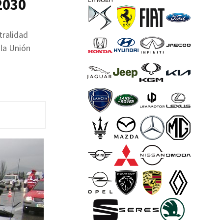
 2030
tralidad
la Unión