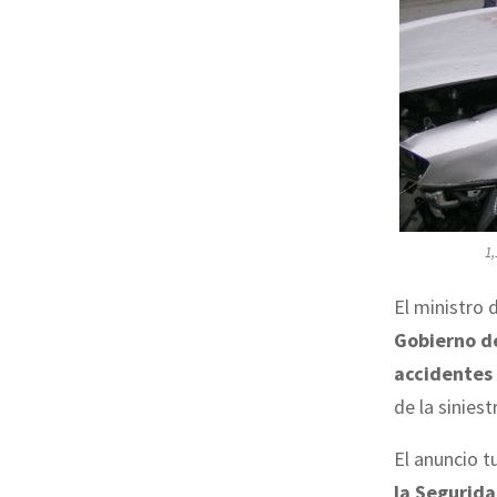
1,
El ministro d
Gobierno de
accidentes 
de la sinies
El anuncio t
la Segurida