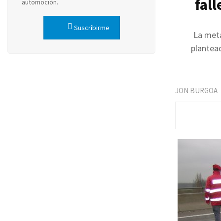
fall
automoción.
Suscribirme
La meta
plantea
JON BURGOA