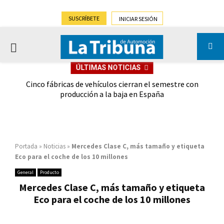
SUSCRÍBETE
INICIAR SESIÓN
PRIMARY
ÚLTIMAS NOTICIAS
MENU
 las
Cinco fábricas de vehículos cierran el semestre con
G
ión
producción a la baja en España
Portada
»
Noticias
»
Mercedes Clase C, más tamaño y etiqueta
Eco para el coche de los 10 millones
General
Producto
Mercedes Clase C, más tamaño y etiqueta
Eco para el coche de los 10 millones