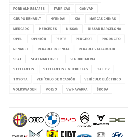
FORD ALMUSSAFES
FÁBRICAS
GANVAM
GRUPO RENAULT
HYUNDAI
KIA
MARCAS CHINAS
MERCADO
MERCEDES
NISSAN
NISSAN BARCELONA
OPEL
OPINIÓN
PERTE
PEUGEOT
PRODUCTO
RENAULT
RENAULT PALENCIA
RENAULT VALLADOLID
SEAT
SEAT MARTORELL
SEGURIDAD VIAL
STELLANTIS
STELLANTIS FIGUERUELAS
TALLER
TOYOTA
VEHÍCULO DE OCASIÓN
VEHÍCULO ELÉCTRICO
VOLKSWAGEN
VOLVO
VW NAVARRA
ŠKODA