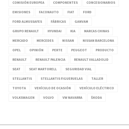
COMISIÓN EUROPEA
COMPONENTES
CONCESIONARIOS
EMISIONES
FACONAUTO
FIAT
FORD
FORD ALMUSSAFES
FÁBRICAS
GANVAM
GRUPO RENAULT
HYUNDAI
KIA
MARCAS CHINAS
MERCADO
MERCEDES
NISSAN
NISSAN BARCELONA
OPEL
OPINIÓN
PERTE
PEUGEOT
PRODUCTO
RENAULT
RENAULT PALENCIA
RENAULT VALLADOLID
SEAT
SEAT MARTORELL
SEGURIDAD VIAL
STELLANTIS
STELLANTIS FIGUERUELAS
TALLER
TOYOTA
VEHÍCULO DE OCASIÓN
VEHÍCULO ELÉCTRICO
VOLKSWAGEN
VOLVO
VW NAVARRA
ŠKODA