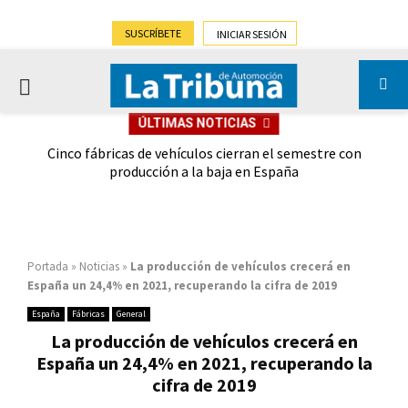
SUSCRÍBETE
INICIAR SESIÓN
PRIMARY
ÚLTIMAS NOTICIAS
MENU
 las
Cinco fábricas de vehículos cierran el semestre con
G
ión
producción a la baja en España
Portada
»
Noticias
»
La producción de vehículos crecerá en
España un 24,4% en 2021, recuperando la cifra de 2019
España
Fábricas
General
La producción de vehículos crecerá en
España un 24,4% en 2021, recuperando la
cifra de 2019