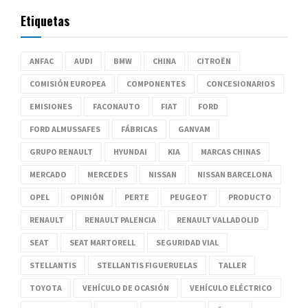
Etiquetas
ANFAC
AUDI
BMW
CHINA
CITROËN
COMISIÓN EUROPEA
COMPONENTES
CONCESIONARIOS
EMISIONES
FACONAUTO
FIAT
FORD
FORD ALMUSSAFES
FÁBRICAS
GANVAM
GRUPO RENAULT
HYUNDAI
KIA
MARCAS CHINAS
MERCADO
MERCEDES
NISSAN
NISSAN BARCELONA
OPEL
OPINIÓN
PERTE
PEUGEOT
PRODUCTO
RENAULT
RENAULT PALENCIA
RENAULT VALLADOLID
SEAT
SEAT MARTORELL
SEGURIDAD VIAL
STELLANTIS
STELLANTIS FIGUERUELAS
TALLER
TOYOTA
VEHÍCULO DE OCASIÓN
VEHÍCULO ELÉCTRICO