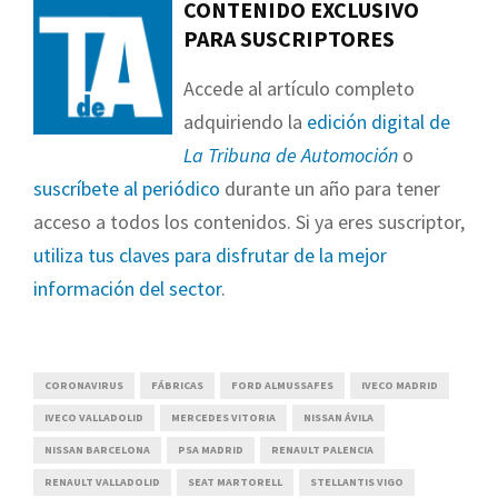
CONTENIDO EXCLUSIVO
PARA SUSCRIPTORES
Accede al artículo completo
adquiriendo la
edición digital de
La Tribuna de Automoción
o
suscríbete al periódico
durante un año para tener
acceso a todos los contenidos. Si ya eres suscriptor,
utiliza tus claves para disfrutar de la mejor
información del sector
.
CORONAVIRUS
FÁBRICAS
FORD ALMUSSAFES
IVECO MADRID
IVECO VALLADOLID
MERCEDES VITORIA
NISSAN ÁVILA
NISSAN BARCELONA
PSA MADRID
RENAULT PALENCIA
RENAULT VALLADOLID
SEAT MARTORELL
STELLANTIS VIGO