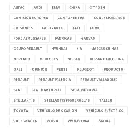
ANFAC
AUDI
BMW
CHINA
CITROËN
COMISIÓN EUROPEA
COMPONENTES
CONCESIONARIOS
EMISIONES
FACONAUTO
FIAT
FORD
FORD ALMUSSAFES
FÁBRICAS
GANVAM
GRUPO RENAULT
HYUNDAI
KIA
MARCAS CHINAS
MERCADO
MERCEDES
NISSAN
NISSAN BARCELONA
OPEL
OPINIÓN
PERTE
PEUGEOT
PRODUCTO
RENAULT
RENAULT PALENCIA
RENAULT VALLADOLID
SEAT
SEAT MARTORELL
SEGURIDAD VIAL
STELLANTIS
STELLANTIS FIGUERUELAS
TALLER
TOYOTA
VEHÍCULO DE OCASIÓN
VEHÍCULO ELÉCTRICO
VOLKSWAGEN
VOLVO
VW NAVARRA
ŠKODA