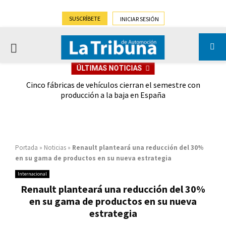
SUSCRÍBETE
INICIAR SESIÓN
PRIMARY
ÚLTIMAS NOTICIAS
MENU
 las
Cinco fábricas de vehículos cierran el semestre con
G
ión
producción a la baja en España
Portada
»
Noticias
»
Renault planteará una reducción del 30%
en su gama de productos en su nueva estrategia
Internacional
Renault planteará una reducción del 30%
en su gama de productos en su nueva
estrategia