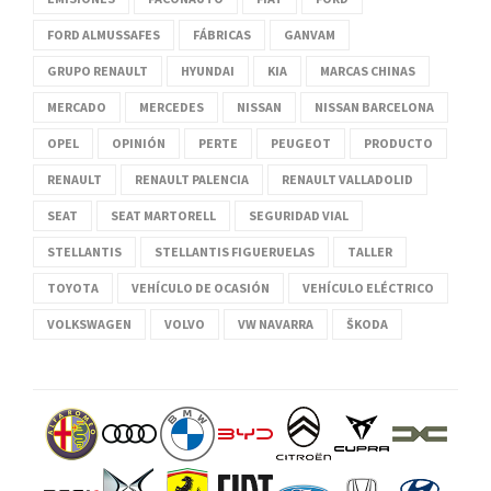
FORD ALMUSSAFES
FÁBRICAS
GANVAM
GRUPO RENAULT
HYUNDAI
KIA
MARCAS CHINAS
MERCADO
MERCEDES
NISSAN
NISSAN BARCELONA
OPEL
OPINIÓN
PERTE
PEUGEOT
PRODUCTO
RENAULT
RENAULT PALENCIA
RENAULT VALLADOLID
SEAT
SEAT MARTORELL
SEGURIDAD VIAL
STELLANTIS
STELLANTIS FIGUERUELAS
TALLER
TOYOTA
VEHÍCULO DE OCASIÓN
VEHÍCULO ELÉCTRICO
VOLKSWAGEN
VOLVO
VW NAVARRA
ŠKODA