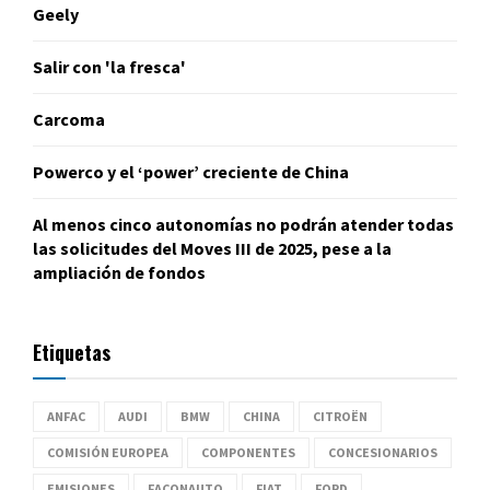
Geely
Salir con 'la fresca'
Carcoma
Powerco y el ‘power’ creciente de China
Al menos cinco autonomías no podrán atender todas
las solicitudes del Moves III de 2025, pese a la
ampliación de fondos
Etiquetas
ANFAC
AUDI
BMW
CHINA
CITROËN
COMISIÓN EUROPEA
COMPONENTES
CONCESIONARIOS
EMISIONES
FACONAUTO
FIAT
FORD