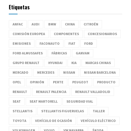
Etiquetas
ANFAC
AUDI
BMW
CHINA
CITROËN
COMISIÓN EUROPEA
COMPONENTES
CONCESIONARIOS
EMISIONES
FACONAUTO
FIAT
FORD
FORD ALMUSSAFES
FÁBRICAS
GANVAM
GRUPO RENAULT
HYUNDAI
KIA
MARCAS CHINAS
MERCADO
MERCEDES
NISSAN
NISSAN BARCELONA
OPEL
OPINIÓN
PERTE
PEUGEOT
PRODUCTO
RENAULT
RENAULT PALENCIA
RENAULT VALLADOLID
SEAT
SEAT MARTORELL
SEGURIDAD VIAL
STELLANTIS
STELLANTIS FIGUERUELAS
TALLER
TOYOTA
VEHÍCULO DE OCASIÓN
VEHÍCULO ELÉCTRICO
VOLKSWAGEN
VOLVO
VW NAVARRA
ŠKODA