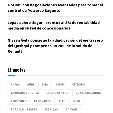
Gotion, con negociaciones avanzadas para tomar el
control de Powerco Sagunto
Lepas quiere llegar «pronto» al 3% de rentabilidad
media en su red de concesionarios
Nissan Ávila consigue la adjudicación del eje trasero
del Qashqai y compensa un 20% de la salida de
Renault
Etiquetas
ANFAC
AUDI
BMW
CHINA
CITROËN
COMISIÓN EUROPEA
COMPONENTES
CONCESIONARIOS
EMISIONES
FACONAUTO
FIAT
FORD
FORD ALMUSSAFES
FÁBRICAS
GANVAM