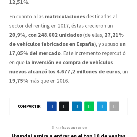
12,51
%.
En cuanto a las
matriculaciones
destinadas al
sector del renting en 2017, éstas crecieron un
20,9%, con 248.602 unidades
(de ellas,
27,21%
de vehículos fabricados en España
), y supuso
un
17,05% del mercado
. Este incremento repercutió
en que
la inversión en compra de vehículos
nuevos alcanzó los 4.677,2 millones de euros
, un
19,75%
más que en 2016.
COMPARTIR
ARTÍCULO ANTERIOR
Hyundai aspira a entrar en el top 10 de ventas