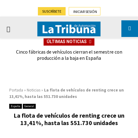
SUSCRÍBETE
INICIAR SESIÓN
PRIMARY
ÚLTIMAS NOTICIAS
MENU
 las
Cinco fábricas de vehículos cierran el semestre con
G
ión
producción a la baja en España
Portada
»
Noticias
»
La flota de vehículos de renting crece un
13,41%, hasta las 551.730 unidades
España
General
La flota de vehículos de renting crece un
13,41%, hasta las 551.730 unidades