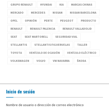
GRUPO RENAULT
HYUNDAI
KIA
MARCAS CHINAS
MERCADO
MERCEDES
NISSAN
NISSAN BARCELONA
OPEL
OPINIÓN
PERTE
PEUGEOT
PRODUCTO
RENAULT
RENAULT PALENCIA
RENAULT VALLADOLID
SEAT
SEAT MARTORELL
SEGURIDAD VIAL
STELLANTIS
STELLANTIS FIGUERUELAS
TALLER
TOYOTA
VEHÍCULO DE OCASIÓN
VEHÍCULO ELÉCTRICO
VOLKSWAGEN
VOLVO
VW NAVARRA
ŠKODA
Inicio de sesión
Nombre de usuario o dirección de correo electrónico