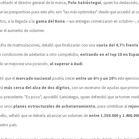
acilitado el director general de la marca,
Polo Satrústegui
, quien ha destacado,
ue las perspectivas para este año son "las más optimistas" desde que accedió al ca
tos, a la llegada a la
gama del Kona
—sus entregas comenzaron en octubre—, e
tar el aumento de volumen.
cifra de matriculaciones, detalló que finalizarán con una
cuota del 4,7% frente
n condiciones de adelantar a otro competidor,
entrando en el top 10 en Espa
do se mejorase una posición,
al superar a Audi
.
ntó que el
mercado nacional
podría crecer
entre un 6% y un 10%
este ejercici
ará
más cerca del alza de dos dígitos
, con un escenario de ayudas que pronos
urso precedente. "Es poco", apostilló Satrústegui, quien defendió que se tomen me
mo unos
planes estructurales de achatarramiento
, para contribuir al
reju
 ello, señaló que se debería alcanzar un volumen de
entre 1.350.000 y 1.400.00
stro país.