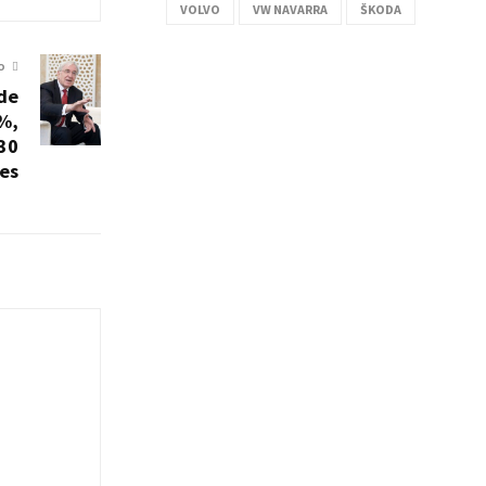
VOLVO
VW NAVARRA
ŠKODA
O
 de
%,
730
es