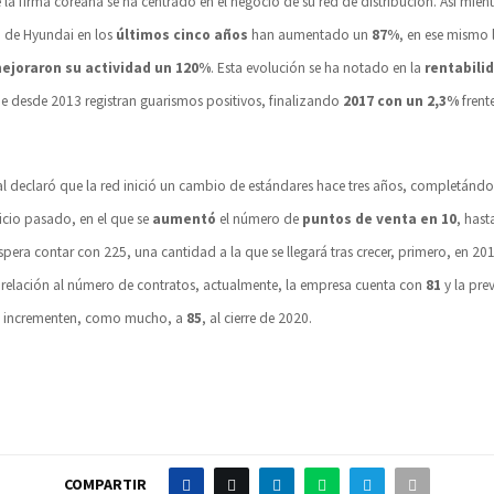
 la firma coreana se ha centrado en el negocio de su red de distribución. Así mient
s
de Hyundai en los
últimos cinco años
han aumentado un
87%
, en ese mismo 
ejoraron su actividad un 120%
. Esta evolución se ha notado en la
rentabili
ue desde 2013 registran guarismos positivos, finalizando
2017 con un 2,3%
frent
ral declaró que la red inició un cambio de estándares hace tres años, completándos
cicio pasado, en el que se
aumentó
el número de
puntos de venta en 10
, hast
espera contar con 225, una cantidad a la que se llegará tras crecer, primero, en 20
n relación al número de contratos, actualmente, la empresa cuenta con
81
y la pre
e incrementen, como mucho, a
85
, al cierre de 2020.
COMPARTIR