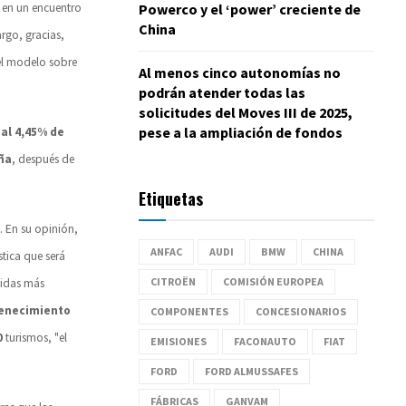
Powerco y el ‘power’ creciente de
 en un encuentro
China
rgo, gracias,
l modelo sobre
Al menos cinco autonomías no
podrán atender todas las
solicitudes del Moves III de 2025,
pese a la ampliación de fondos
 al 4,45% de
ña
, después de
Etiquetas
o. En su opinión,
ANFAC
AUDI
BMW
CHINA
tica que será
CITROËN
COMISIÓN EUROPEA
didas más
venecimiento
COMPONENTES
CONCESIONARIOS
0
turismos, "el
EMISIONES
FACONAUTO
FIAT
FORD
FORD ALMUSSAFES
FÁBRICAS
GANVAM