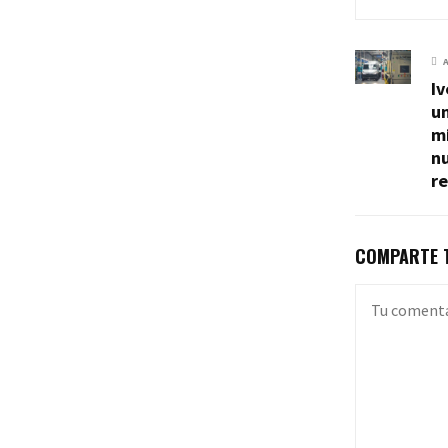
Iv
un
mi
nu
re
COMPARTE T