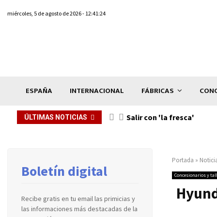
miércoles, 5 de agosto de 2026 - 12:41:24
ESPAÑA
INTERNACIONAL
FÁBRICAS
CONC
Salir con 'la fresca'
ÚLTIMAS NOTICIAS
Portada
»
Notici
Boletín digital
Concesionarios y tal
Hyunda
Recibe gratis en tu email las primicias y
las informaciones más destacadas de la