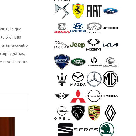
 2018
, lo que
+8,5%). Esta
 en un encuentro
cargo, gracias,
el modelo sobre