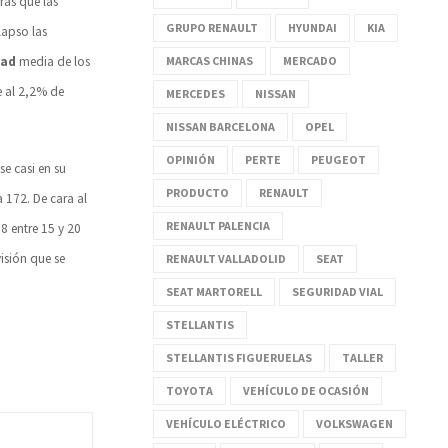
ras que las
GRUPO RENAULT
HYUNDAI
KIA
lapso las
MARCAS CHINAS
MERCADO
dad
media de los
e al 2,2% de
MERCEDES
NISSAN
NISSAN BARCELONA
OPEL
OPINIÓN
PERTE
PEUGEOT
e casi en su
PRODUCTO
RENAULT
a 172. De cara al
RENAULT PALENCIA
18 entre 15 y 20
visión que se
RENAULT VALLADOLID
SEAT
SEAT MARTORELL
SEGURIDAD VIAL
STELLANTIS
STELLANTIS FIGUERUELAS
TALLER
TOYOTA
VEHÍCULO DE OCASIÓN
VEHÍCULO ELÉCTRICO
VOLKSWAGEN