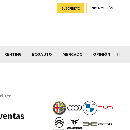
INICIAR SESIÓN
SUSCRÍBETE
RENTING
ECOAUTO
MERCADO
OPINIÓN
Car
del 12%
 ventas