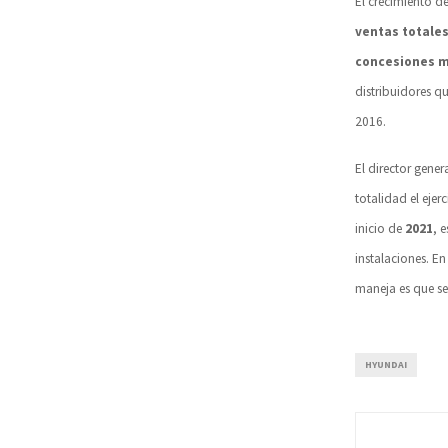
El crecimiento de
ventas totale
concesiones m
distribuidores q
2016.
El director gene
totalidad el ejer
inicio de
2021
, 
instalaciones. E
maneja es que s
HYUNDAI