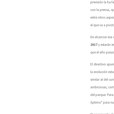
previsión la ha f
con la prensa, q
entre otros aspec
el que va a pivo
De alcanzar esa 
2017
y estarán e
que el año pasa
El directivo apu
la evolución est
similar al del c
ambiciosas, co
del parque. Para
óptimo" para nue