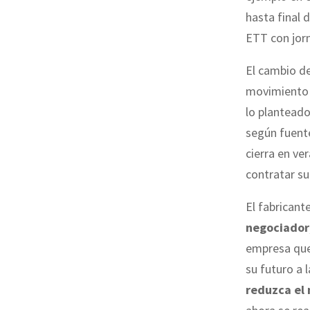
hasta final 
ETT con jor
El cambio d
movimiento 
lo planteado
según fuente
cierra en ve
contratar su
El fabricant
negociador
empresa que
su futuro a 
reduzca el