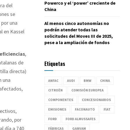
Powerco y el ‘power’ creciente de
ra del
China
ones se
por una
Al menos cinco autonomías no
podrán atender todas las
al en Kassel
solicitudes del Moves III de 2025,
pese a la ampliación de fondos
eficiencias
,
atalanas de
Etiquetas
illa directa)
n una
ANFAC
AUDI
BMW
CHINA
 afectados,
CITROËN
COMISIÓN EUROPEA
COMPONENTES
CONCESIONARIOS
EMISIONES
FACONAUTO
FIAT
ectivos,
rando, por
FORD
FORD ALMUSSAFES
al día a 740
FÁBRICAS
GANVAM