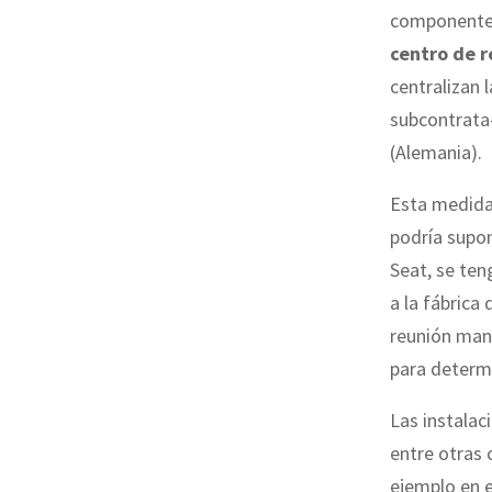
componentes
centro de r
centralizan 
subcontrata—
(Alemania).
Esta medida
podría supon
Seat, se te
a la fábrica
reunión mant
para determi
Las instalac
entre otras 
ejemplo en e