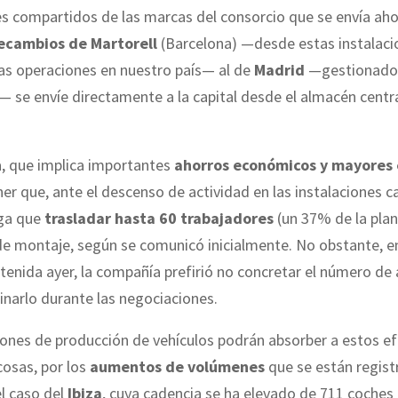
 compartidos de las marcas del consorcio que se envía aho
ecambios de Martorell
(Barcelona) —desde estas instalaci
las operaciones en nuestro país— al de
Madrid
—gestionado 
 se envíe directamente a la capital desde el almacén centr
, que implica importantes
ahorros económicos y mayores 
er que, ante el descenso de actividad en las instalaciones c
nga que
trasladar hasta 60 trabajadores
(un 37% de la plant
 de montaje, según se comunicó inicialmente. No obstante, e
enida ayer, la compañía prefirió no concretar el número de
narlo durante las negociaciones.
iones de producción de vehículos podrán absorber a estos ef
cosas, por los
aumentos de volúmenes
que se están regist
l caso del
Ibiza
, cuya cadencia se ha elevado de 711 coches 