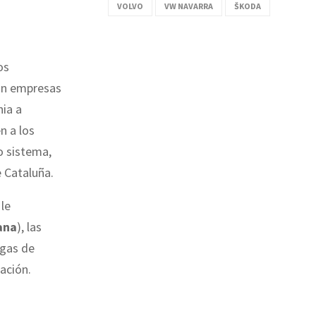
VOLVO
VW NAVARRA
ŠKODA
os
nan empresas
ia a
n a los
o sistema,
 Cataluña.
 le
ana
), las
egas de
ación.