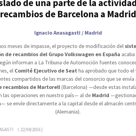
slado de una parte de la activida
recambios de Barcelona a Madri
Ignacio Anasagasti / Madrid
nos meses de impasse, el proyecto de modificación del
sist
ión de recambios del Grupo Volkswagen en España
acaba d
 Según informan a La Tribuna de Automoción fuentes conoced
nes, el
Comité Ejecutivo de Seat
ha aprobado que todo el
tes compartidos de las marcas del consorcio que se envía 
e recambios de Martorell
(Barcelona) —desde estas instal
n las operaciones en nuestro país— al de
Madrid
—gestionad
— se envíe directamente a la capital desde el almacén centr
(Alemania).
AGASTI
22/04/2016
|