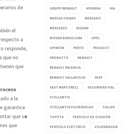
perarios de
GRUPO RENAULT
HYUNDAI
KIA
MARCAS CHINAS
MERCADO
MERCEDES
NISSAN
bién el
NISSAN BARCELONA
OPEL
respecto a
to responde,
OPINIÓN
PERTE
PEUGEOT
ta que no
PRODUCTO
RENAULT
 tienen que
RENAULT PALENCIA
RENAULT VALLADOLID
SEAT
SEAT MARTORELL
SEGURIDAD VIAL
roceso
STELLANTIS
tado a la
ue garantice
STELLANTIS FIGUERUELAS
TALLER
entar que s
e
TOYOTA
VEHÍCULO DE OCASIÓN
ones que
VEHÍCULO ELÉCTRICO
VOLKSWAGEN