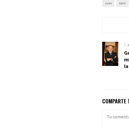
AUDI
SEAT
Gr
mi
la
COMPARTE T