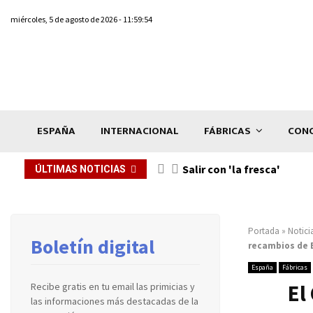
miércoles, 5 de agosto de 2026 - 11:59:54
ESPAÑA
INTERNACIONAL
FÁBRICAS
CONC
Salir con 'la fresca'
ÚLTIMAS NOTICIAS
Portada
»
Notici
Boletín digital
recambios de 
España
Fábricas
El
Recibe gratis en tu email las primicias y
las informaciones más destacadas de la