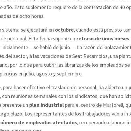
de año. Este suplemento requiere de la contratación de 40 o
nadas de ocho horas.
e sistema se ejecutará en
octubre
, cuando está previsto tam
de personal. Esta fecha supone un
retraso de unos meses
 inicialmente —se habló de junio—. La razón del aplazamien
s del sector, a las vacaciones de Seat Recambios, una plan
rano, por lo que para cubrir las libranzas de los empleados se
plencias en julio, agosto y septiembre.
e, para hacer efectivo el traslado de personal, ha abierto un
p
, con reuniones semanales con los sindicatos, que han solici
 presente un
plan industrial
para el centro de Martorell, q
largo plazo. Los representantes de los trabajadores van a int
 número de empleados afectados
, recuperando elaboraci