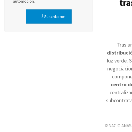
tra
automoción.
Suscribirme
Tras u
distribuc
luz verde.
negociacio
componen
centro d
centraliza
subcontrata
IGNACIO ANAS