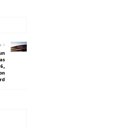
O
un
as
6,
con
rd