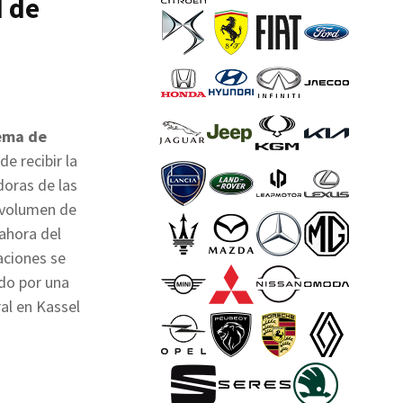
d de
d
ema de
e recibir la
oras de las
 volumen de
ahora del
aciones se
o por una
al en Kassel