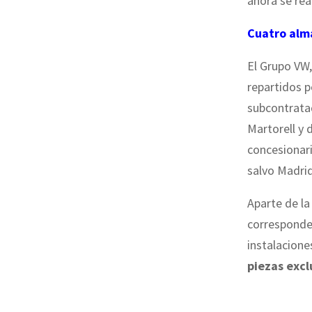
ahora se rea
Cuatro alm
El Grupo VW,
repartidos 
subcontrata
Martorell y 
concesionari
salvo Madrid
Aparte de la
corresponde 
instalacione
piezas excl