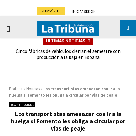
SUSCRÍBETE
INICIAR SESIÓN
PRIMARY
ÚLTIMAS NOTICIAS
MENU
 las
Cinco fábricas de vehículos cierran el semestre con
G
ión
producción a la baja en España
Portada
»
Noticias
»
Los transportistas amenazan con ir a la
huelga si Fomento les obliga a circular por vías de peaje
España
General
Los transportistas amenazan con ir a la
huelga si Fomento les obliga a circular por
vías de peaje