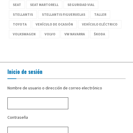
SEAT
SEAT MARTORELL
SEGURIDAD VIAL
STELLANTIS
STELLANTIS FIGUERUELAS
TALLER
TOYOTA
VEHÍCULO DE OCASIÓN
VEHÍCULO ELÉCTRICO
VOLKSWAGEN
VOLVO
VW NAVARRA
ŠKODA
Inicio de sesión
Nombre de usuario o dirección de correo electrónico
Contraseña