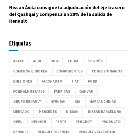
Nissan Ávila consigue la adjudicación del eje trasero
del Qashqai y compensa un 20% de la salida de
Renault
Etiquetas
ANFAC
AUDI
BMW
CHINA
CITROËN
COMISIÓN EUROPEA
COMPONENTES
CONCESIONARIOS
EMISIONES
FACONAUTO
FIAT
FORD
FORD ALMUSSAFES
FÁBRICAS
GANVAM
GRUPO RENAULT
HYUNDAI
KIA
MARCAS CHINAS
MERCADO
MERCEDES
NISSAN
NISSAN BARCELONA
OPEL
OPINIÓN
PERTE
PEUGEOT
PRODUCTO
RENAULT
RENAULT PALENCIA
RENAULT VALLADOLID