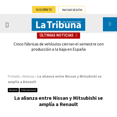
SUSCRÍBETE
INICIAR SESIÓN
PRIMARY
ÚLTIMAS NOTICIAS
MENU
 las
Cinco fábricas de vehículos cierran el semestre con
G
ión
producción a la baja en España
Portada
»
Noticias
»
La alianza entre Nissan y Mitsubishi se
amplía a Renault
General
Internacional
La alianza entre Nissan y Mitsubishi se
amplía a Renault