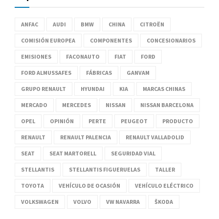
ANFAC
AUDI
BMW
CHINA
CITROËN
COMISIÓN EUROPEA
COMPONENTES
CONCESIONARIOS
EMISIONES
FACONAUTO
FIAT
FORD
FORD ALMUSSAFES
FÁBRICAS
GANVAM
GRUPO RENAULT
HYUNDAI
KIA
MARCAS CHINAS
MERCADO
MERCEDES
NISSAN
NISSAN BARCELONA
OPEL
OPINIÓN
PERTE
PEUGEOT
PRODUCTO
RENAULT
RENAULT PALENCIA
RENAULT VALLADOLID
SEAT
SEAT MARTORELL
SEGURIDAD VIAL
STELLANTIS
STELLANTIS FIGUERUELAS
TALLER
TOYOTA
VEHÍCULO DE OCASIÓN
VEHÍCULO ELÉCTRICO
VOLKSWAGEN
VOLVO
VW NAVARRA
ŠKODA