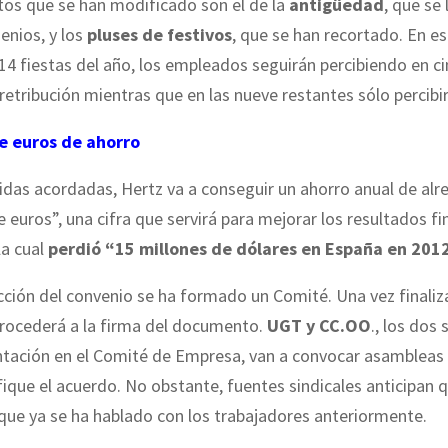
os que se han modificado son el de la
antigüedad
, que se 
enios, y los
pluses de festivos
, que se han recortado. En e
 14 fiestas del año, los empleados seguirán percibiendo en ci
etribución mientras que en las nueve restantes sólo percibi
e euros de ahorro
das acordadas, Hertz va a conseguir un ahorro anual de alr
e euros”, una cifra que servirá para mejorar los resultados f
la cual
perdió “15 millones de dólares en España en 201
cción del convenio se ha formado un Comité. Una vez finaliz
procederá a la firma del documento.
UGT y CC.OO
., los dos 
ntación en el Comité de Empresa, van a convocar asambleas 
tifique el acuerdo. No obstante, fuentes sindicales anticipan 
que ya se ha hablado con los trabajadores anteriormente.