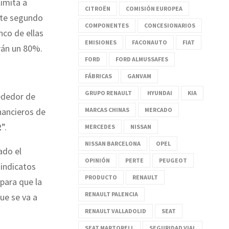
limita a
CITROËN
COMISIÓN EUROPEA
ste segundo
COMPONENTES
CONCESIONARIOS
nco de ellas
EMISIONES
FACONAUTO
FIAT
rán un 80%.
FORD
FORD ALMUSSAFES
FÁBRICAS
GANVAM
GRUPO RENAULT
HYUNDAI
KIA
ededor de
MARCAS CHINAS
MERCADO
inancieros de
2
”.
MERCEDES
NISSAN
NISSAN BARCELONA
OPEL
ado el
OPINIÓN
PERTE
PEUGEOT
sindicatos
PRODUCTO
RENAULT
para que la
RENAULT PALENCIA
que se va a
RENAULT VALLADOLID
SEAT
SEAT MARTORELL
SEGURIDAD VIAL