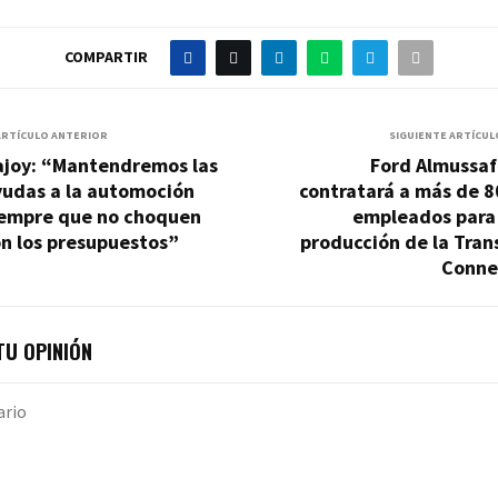
COMPARTIR
ARTÍCULO ANTERIOR
SIGUIENTE ARTÍCUL
ajoy: “Mantendremos las
Ford Almussaf
yudas a la automoción
contratará a más de 8
iempre que no choquen
empleados para 
n los presupuestos”
producción de la Tran
Conne
U OPINIÓN