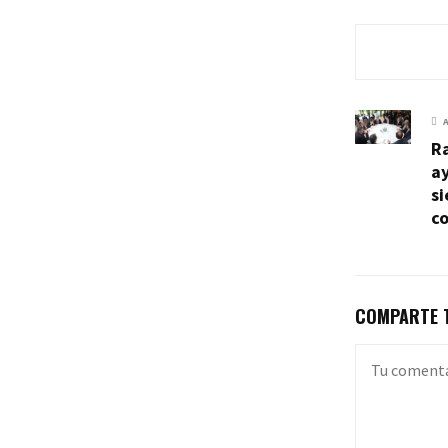
R
a
s
co
COMPARTE T