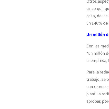
Otros aspect
cinco quinqu
caso, de las
un 140% de r
Un millón d
Con las medi
“un millón d
la empresa, 
Para la reda
trabajo, se 
con represe
plantilla ra
aprobar, por