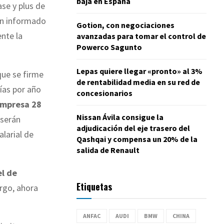
baja en España
ase y plus de
han informado
Gotion, con negociaciones
nte la
avanzadas para tomar el control de
Powerco Sagunto
Lepas quiere llegar «pronto» al 3%
que se firme
de rentabilidad media en su red de
ías por año
concesionarios
empresa 28
Nissan Ávila consigue la
 serán
adjudicación del eje trasero del
alarial de
Qashqai y compensa un 20% de la
salida de Renault
el de
Etiquetas
rgo, ahora
ANFAC
AUDI
BMW
CHINA