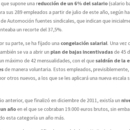
 que supone una r
educción de un 6% del salario
(salario b
ra sus 289 empleados a partir de julio de este año, según 
 de Automoción fuentes sindicales, que indican que inicialme
anteaba un recorte del 37,5%.
or su parte, se ha fijado una
congelación salarial
. Una vez 
también se va a abrir un
plan de bajas incentivadas
de 45 d
 un máximo de 42 mensualidades, con el que
saldrán de la 
es
de manera voluntaria. Estos empleados, previsiblemente,
por otros nuevos, a los que se les aplicará una nueva escala s
io anterior, que finalizó en diciembre de 2011, existía un
niv
 un año
en el que se cobraban 19.000 euros brutos, sin emba
do esta categoría un año más.