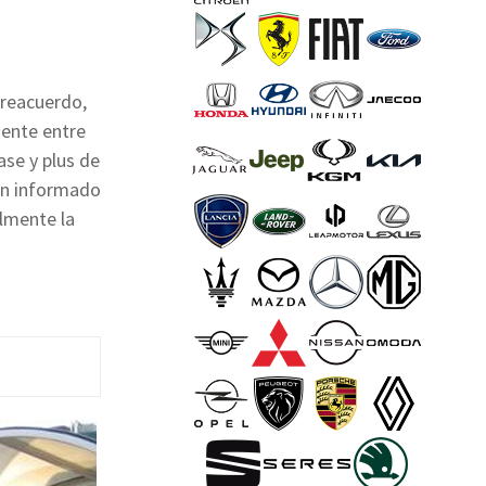
reacuerdo,
gente entre
ase y plus de
han informado
almente la