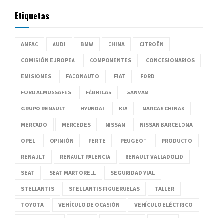
Etiquetas
ANFAC
AUDI
BMW
CHINA
CITROËN
COMISIÓN EUROPEA
COMPONENTES
CONCESIONARIOS
EMISIONES
FACONAUTO
FIAT
FORD
FORD ALMUSSAFES
FÁBRICAS
GANVAM
GRUPO RENAULT
HYUNDAI
KIA
MARCAS CHINAS
MERCADO
MERCEDES
NISSAN
NISSAN BARCELONA
OPEL
OPINIÓN
PERTE
PEUGEOT
PRODUCTO
RENAULT
RENAULT PALENCIA
RENAULT VALLADOLID
SEAT
SEAT MARTORELL
SEGURIDAD VIAL
STELLANTIS
STELLANTIS FIGUERUELAS
TALLER
TOYOTA
VEHÍCULO DE OCASIÓN
VEHÍCULO ELÉCTRICO