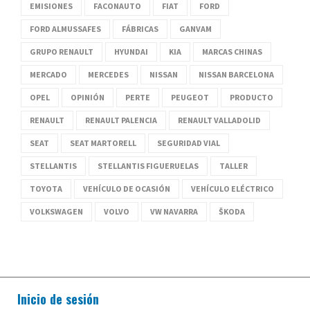
EMISIONES
FACONAUTO
FIAT
FORD
FORD ALMUSSAFES
FÁBRICAS
GANVAM
GRUPO RENAULT
HYUNDAI
KIA
MARCAS CHINAS
MERCADO
MERCEDES
NISSAN
NISSAN BARCELONA
OPEL
OPINIÓN
PERTE
PEUGEOT
PRODUCTO
RENAULT
RENAULT PALENCIA
RENAULT VALLADOLID
SEAT
SEAT MARTORELL
SEGURIDAD VIAL
STELLANTIS
STELLANTIS FIGUERUELAS
TALLER
TOYOTA
VEHÍCULO DE OCASIÓN
VEHÍCULO ELÉCTRICO
VOLKSWAGEN
VOLVO
VW NAVARRA
ŠKODA
Inicio de sesión