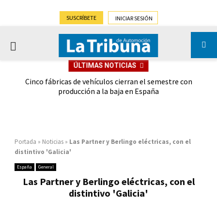
SUSCRÍBETE
INICIAR SESIÓN
PRIMARY
ÚLTIMAS NOTICIAS
MENU
 las
Cinco fábricas de vehículos cierran el semestre con
G
ión
producción a la baja en España
Portada
»
Noticias
»
Las Partner y Berlingo eléctricas, con el
distintivo 'Galicia'
España
General
Las Partner y Berlingo eléctricas, con el
distintivo 'Galicia'