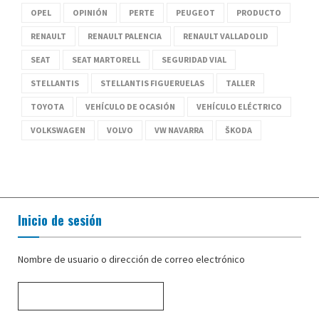
OPEL
OPINIÓN
PERTE
PEUGEOT
PRODUCTO
RENAULT
RENAULT PALENCIA
RENAULT VALLADOLID
SEAT
SEAT MARTORELL
SEGURIDAD VIAL
STELLANTIS
STELLANTIS FIGUERUELAS
TALLER
TOYOTA
VEHÍCULO DE OCASIÓN
VEHÍCULO ELÉCTRICO
VOLKSWAGEN
VOLVO
VW NAVARRA
ŠKODA
Inicio de sesión
Nombre de usuario o dirección de correo electrónico