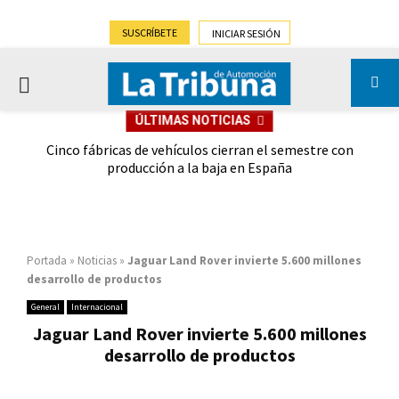
SUSCRÍBETE
INICIAR SESIÓN
PRIMARY
ÚLTIMAS NOTICIAS
MENU
 las
Cinco fábricas de vehículos cierran el semestre con
G
ión
producción a la baja en España
Portada
»
Noticias
»
Jaguar Land Rover invierte 5.600 millones
desarrollo de productos
General
Internacional
Jaguar Land Rover invierte 5.600 millones
desarrollo de productos