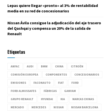
Lepas quiere llegar «pronto» al 3% de rentabilidad
media en su red de concesionarios
Nissan Ávila consigue la adjudicación del eje trasero
del Qashqai y compensa un 20% de la salida de
Renault
Etiquetas
ANFAC
AUDI
BMW
CHINA
CITROËN
COMISIÓN EUROPEA
COMPONENTES
CONCESIONARIOS
EMISIONES
FACONAUTO
FIAT
FORD
FORD ALMUSSAFES
FÁBRICAS
GANVAM
GRUPO RENAULT
HYUNDAI
KIA
MARCAS CHINAS
MERCADO
MERCEDES
NISSAN
NISSAN BARCELONA