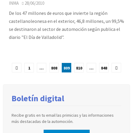
INMA
28/06/2010
De los 47 millones de euros que invierte la región
castellanoleonesa en el exterior, 46,8 millones, un 99,5%
se destinaron al sector de automoción según publica el
diario "El Día de Valladolid".
Paginación
1
…
808
809
810
…
848
de
entradas
Boletín digital
Recibe gratis en tu email las primicias y las informaciones
más destacadas de la automoción.