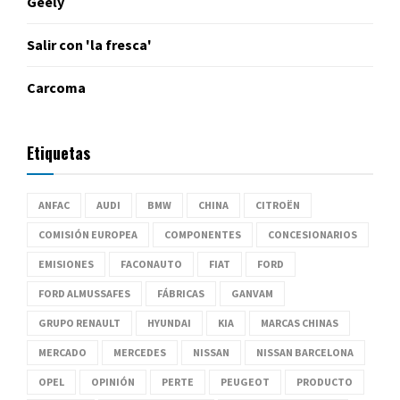
Geely
Salir con 'la fresca'
Carcoma
Etiquetas
ANFAC
AUDI
BMW
CHINA
CITROËN
COMISIÓN EUROPEA
COMPONENTES
CONCESIONARIOS
EMISIONES
FACONAUTO
FIAT
FORD
FORD ALMUSSAFES
FÁBRICAS
GANVAM
GRUPO RENAULT
HYUNDAI
KIA
MARCAS CHINAS
MERCADO
MERCEDES
NISSAN
NISSAN BARCELONA
OPEL
OPINIÓN
PERTE
PEUGEOT
PRODUCTO