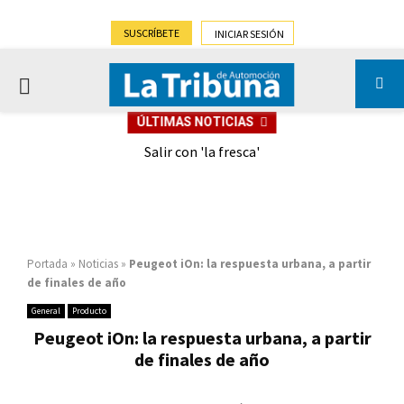
SUSCRÍBETE
INICIAR SESIÓN
PRIMARY
ÚLTIMAS NOTICIAS
MENU
eely
Salir con 'la fresca'
Portada
»
Noticias
»
Peugeot iOn: la respuesta urbana, a partir
de finales de año
General
Producto
Peugeot iOn: la respuesta urbana, a partir
de finales de año