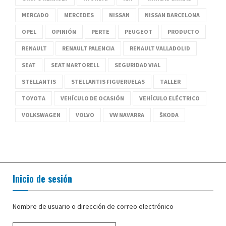
MERCADO
MERCEDES
NISSAN
NISSAN BARCELONA
OPEL
OPINIÓN
PERTE
PEUGEOT
PRODUCTO
RENAULT
RENAULT PALENCIA
RENAULT VALLADOLID
SEAT
SEAT MARTORELL
SEGURIDAD VIAL
STELLANTIS
STELLANTIS FIGUERUELAS
TALLER
TOYOTA
VEHÍCULO DE OCASIÓN
VEHÍCULO ELÉCTRICO
VOLKSWAGEN
VOLVO
VW NAVARRA
ŠKODA
Inicio de sesión
Nombre de usuario o dirección de correo electrónico