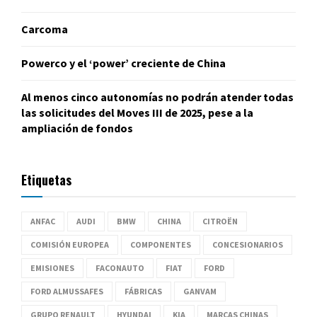
Carcoma
Powerco y el ‘power’ creciente de China
Al menos cinco autonomías no podrán atender todas
las solicitudes del Moves III de 2025, pese a la
ampliación de fondos
Etiquetas
ANFAC
AUDI
BMW
CHINA
CITROËN
COMISIÓN EUROPEA
COMPONENTES
CONCESIONARIOS
EMISIONES
FACONAUTO
FIAT
FORD
FORD ALMUSSAFES
FÁBRICAS
GANVAM
GRUPO RENAULT
HYUNDAI
KIA
MARCAS CHINAS