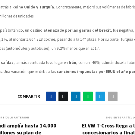
 atrás a
Reino Unido y Turquía
. Concretamente, mejoró sus volúmenes de fabri
millones de unidades.
 país británico, un destino
atenazado por las garras del Brexit
, fue negativa
8,3%
, al montar 1.604.328 coches, pasando a la 14ª plaza. Por su parte, Turquí
des (automóviles y autobuses), un 9,2% menos que en 2017.
 caídas
, la más acentuada tuvo lugar en
Irán
, con un -40%, estimándose la fabr
s. Una variación que se debe a las
sanciones impuestas por EEUU el año pa
COMPARTIR
ARTÍCULO ANTERIOR
SIGUIENTE ARTÍCUL
di amplía hasta 14.000
El VW T-Cross llega a 
llones su plan de
concesionarios a fina