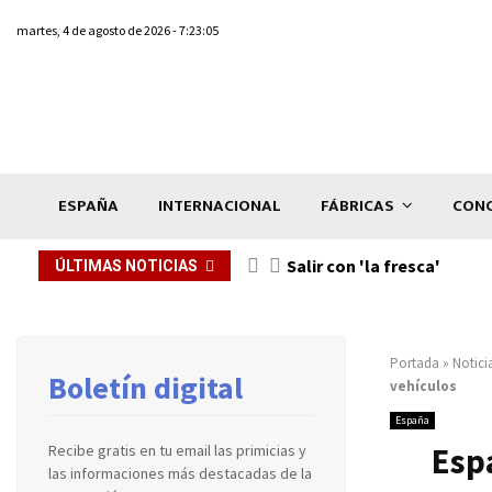
martes, 4 de agosto de 2026 - 7:23:05
ESPAÑA
INTERNACIONAL
FÁBRICAS
CONC
Salir con 'la fresca'
ÚLTIMAS NOTICIAS
Portada
»
Notici
Boletín digital
vehículos
España
Espa
Recibe gratis en tu email las primicias y
las informaciones más destacadas de la