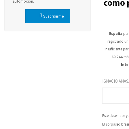
como p
automoción.
Suscribirme
España
per
registrado u
insuficiente pa
60.244 más
Inte
IGNACIO ANAS
Este desenlace y
El sorpasso bras