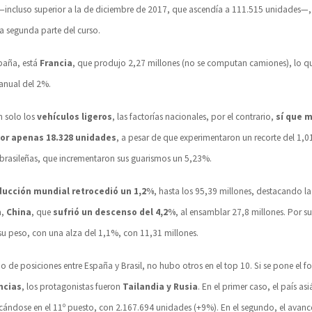
incluso superior a la de diciembre de 2017, que ascendía a 111.515 unidades—,
la segunda parte del curso.
paña, está
Francia
, que produjo 2,27 millones (no se computan camiones), lo q
ranual del 2%.
n solo los
vehículos ligeros
, las factorías nacionales, por el contrario,
sí que 
por apenas 18.328 unidades
, a pesar de que experimentaron un recorte del 1,0
 brasileñas, que incrementaron sus guarismos un 5,23%.
ducción mundial retrocedió un 1,2%
, hasta los 95,39 millones, destacando la
a,
China
, que
sufrió un descenso del 4,2%
, al ensamblar 27,8 millones. Por s
u peso, con una alza del 1,1%, con 11,31 millones.
o de posiciones entre España y Brasil, no hubo otros en el top 10. Si se pone el f
ncias
, los protagonistas fueron
Tailandia y Rusia
. En el primer caso, el país as
cándose en el 11º puesto, con 2.167.694 unidades (+9%). En el segundo, el avanc