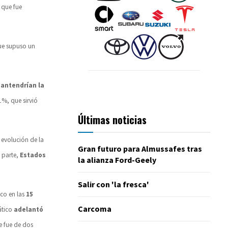
 que fue
ue supuso un
mantendrían la
1%, que sirvió
Últimas noticias
 evolución de la
Gran futuro para Almussafes tras
u parte,
Estados
la alianza Ford-Geely
Salir con 'la fresca'
oco en las
15
Carcoma
iático
adelantó
e fue de dos