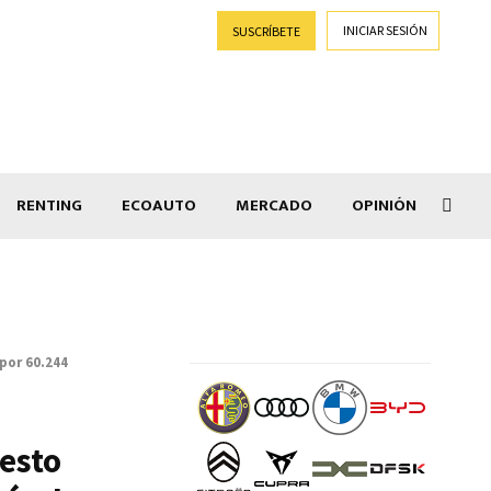
INICIAR SESIÓN
SUSCRÍBETE
RENTING
ECOAUTO
MERCADO
OPINIÓN
Car
por 60.244
uesto