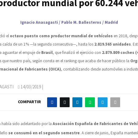
roductor mundial por 60.244 ve
Ignacio Anasagasti / Pablo M. Ballesteros / Madrid
dió el
octavo puesto como productor mundial de vehículos
en 2018, desp
na caída de un 1% —la segunda consecutiva—, hasta los
2.819.565 unidades
. Es
ra aguantar el empuje de
Brasil
, que finalizó el ejercicio con
2.879.809 coches (
 que nuestro país, según consta en el ranking que acaba de hacer público la
Org
rnacional de Fabricantes (OICA)
, contabilizando desde automóviles a industr
AGASTI
14/03/2019
|
COMPARTIR
a había sido adelantado por la
Asociación Española de Fabricantes de Vehí
ileño
se consumó en el segundo semestre
. A cierre de junio, España manten