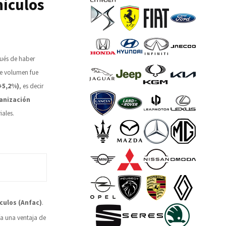
hículos
ués de haber
te volumen fue
+5,2%)
, es decir
anización
iales.
culos (Anfac)
.
ía una ventaja de