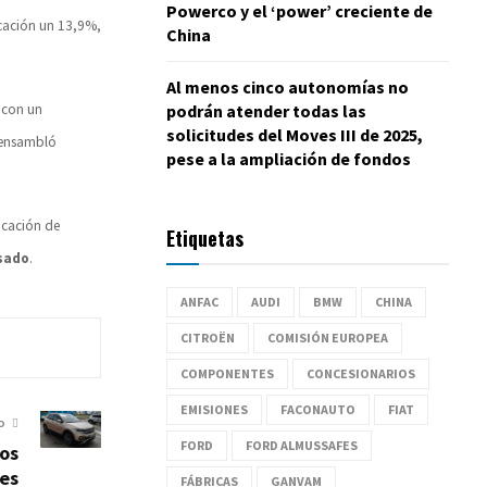
Powerco y el ‘power’ creciente de
cación un 13,9%,
China
Al menos cinco autonomías no
podrán atender todas las
, con un
solicitudes del Moves III de 2025,
a ensambló
pese a la ampliación de fondos
icación de
Etiquetas
sado
.
ANFAC
AUDI
BMW
CHINA
CITROËN
COMISIÓN EUROPEA
COMPONENTES
CONCESIONARIOS
EMISIONES
FACONAUTO
FIAT
O
FORD
FORD ALMUSSAFES
los
les
FÁBRICAS
GANVAM