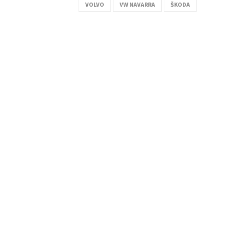
VOLVO
VW NAVARRA
ŠKODA