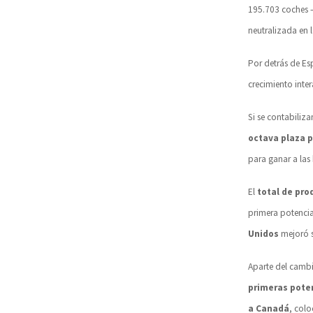
195.703 coches —
neutralizada en 
Por detrás de Es
crecimiento inte
Si se contabiliza
octava plaza 
para ganar a las
El
total de pro
primera potenci
Unidos
mejoró s
Aparte del cambi
primeras pote
a Canadá
, colo