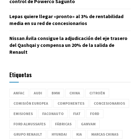
control de Powerco Sagunto
Lepas quiere llegar «pronto» al 3% de rentabilidad
media en su red de concesionarios
Nissan Ávila consigue la adjudicación del eje trasero
del Qashqai y compensa un 20% de la salida de
Renault
Etiquetas
ANFAC
AUDI
BMW
CHINA
CITROËN
COMISIÓN EUROPEA
COMPONENTES
CONCESIONARIOS
EMISIONES
FACONAUTO
FIAT
FORD
FORD ALMUSSAFES
FÁBRICAS
GANVAM
GRUPO RENAULT
HYUNDAI
KIA
MARCAS CHINAS