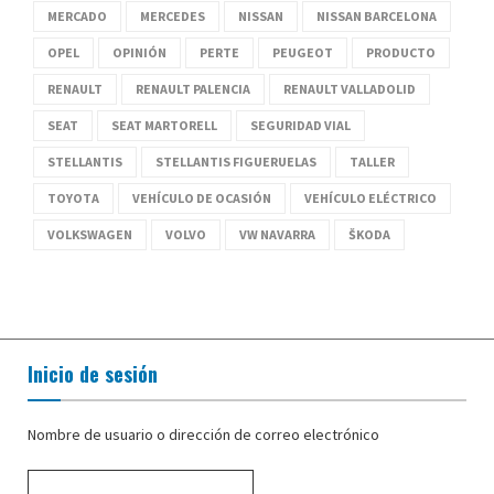
MERCADO
MERCEDES
NISSAN
NISSAN BARCELONA
OPEL
OPINIÓN
PERTE
PEUGEOT
PRODUCTO
RENAULT
RENAULT PALENCIA
RENAULT VALLADOLID
SEAT
SEAT MARTORELL
SEGURIDAD VIAL
STELLANTIS
STELLANTIS FIGUERUELAS
TALLER
TOYOTA
VEHÍCULO DE OCASIÓN
VEHÍCULO ELÉCTRICO
VOLKSWAGEN
VOLVO
VW NAVARRA
ŠKODA
Inicio de sesión
Nombre de usuario o dirección de correo electrónico