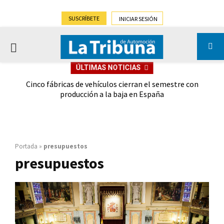
SUSCRÍBETE
INICIAR SESIÓN
PRIMARY
ÚLTIMAS NOTICIAS
MENU
 las
Cinco fábricas de vehículos cierran el semestre con
G
ión
producción a la baja en España
Portada
»
presupuestos
presupuestos