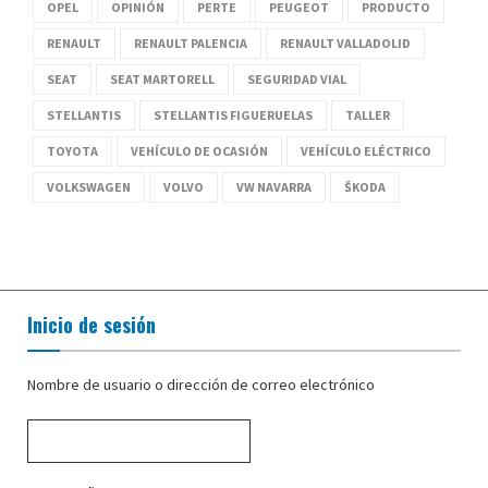
OPEL
OPINIÓN
PERTE
PEUGEOT
PRODUCTO
RENAULT
RENAULT PALENCIA
RENAULT VALLADOLID
SEAT
SEAT MARTORELL
SEGURIDAD VIAL
STELLANTIS
STELLANTIS FIGUERUELAS
TALLER
TOYOTA
VEHÍCULO DE OCASIÓN
VEHÍCULO ELÉCTRICO
VOLKSWAGEN
VOLVO
VW NAVARRA
ŠKODA
Inicio de sesión
Nombre de usuario o dirección de correo electrónico