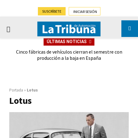
SUSCRÍBETE
INICIAR SESIÓN
PRIMARY
ÚLTIMAS NOTICIAS
MENU
 las
Cinco fábricas de vehículos cierran el semestre con
G
ión
producción a la baja en España
Portada
»
Lotus
Lotus