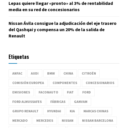
Lepas quiere llegar «pronto» al 3% de rentabilidad
media en su red de concesionarios
Nissan Ávila consigue la adjudicación del eje trasero
del Qashqai y compensa un 20% de la salida de
Renault
Etiquetas
ANFAC
AUDI
BMW
CHINA
CITROËN
COMISIÓN EUROPEA
COMPONENTES
CONCESIONARIOS
EMISIONES
FACONAUTO
FIAT
FORD
FORD ALMUSSAFES
FÁBRICAS
GANVAM
GRUPO RENAULT
HYUNDAI
KIA
MARCAS CHINAS
MERCADO
MERCEDES
NISSAN
NISSAN BARCELONA