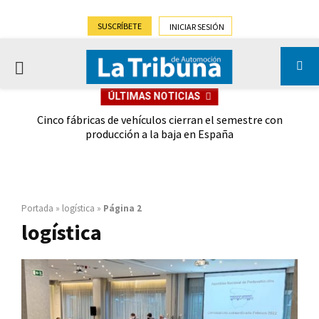
SUSCRÍBETE
INICIAR SESIÓN
PRIMARY
ÚLTIMAS NOTICIAS
MENU
 las
Cinco fábricas de vehículos cierran el semestre con
G
ión
producción a la baja en España
Portada
»
logística
»
Página 2
logística