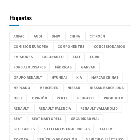
Etiquetas
ANFAC
AUDI
BMW
CHINA
CITROËN
COMISIÓN EUROPEA
COMPONENTES
CONCESIONARIOS
EMISIONES
FACONAUTO
FIAT
FORD
FORD ALMUSSAFES
FÁBRICAS
GANVAM
GRUPO RENAULT
HYUNDAI
KIA
MARCAS CHINAS
MERCADO
MERCEDES
NISSAN
NISSAN BARCELONA
OPEL
OPINIÓN
PERTE
PEUGEOT
PRODUCTO
RENAULT
RENAULT PALENCIA
RENAULT VALLADOLID
SEAT
SEAT MARTORELL
SEGURIDAD VIAL
STELLANTIS
STELLANTIS FIGUERUELAS
TALLER
TOYOTA
VEHÍCULO DE OCASIÓN
VEHÍCULO ELÉCTRICO