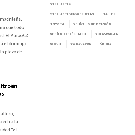
STELLANTIS
STELLANTIS FIGUERUELAS
TALLER
 madrileña,
TOYOTA
VEHÍCULO DE OCASIÓN
ara que todo
VEHÍCULO ELÉCTRICO
VOLKSWAGEN
id. El KaraoC3
rá el domingo
VOLVO
VW NAVARRA
ŠKODA
 la plaza de
Citroën
os
ballero,
ceda a la
iudad "el