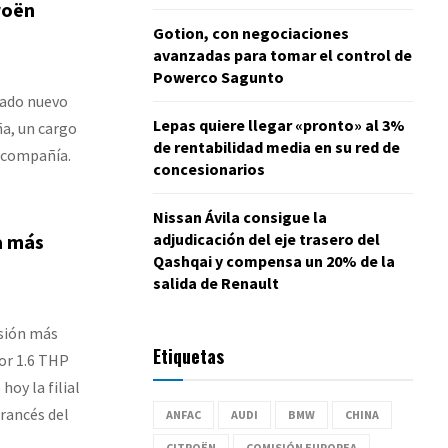
roën
Gotion, con negociaciones
avanzadas para tomar el control de
Powerco Sagunto
rado nuevo
Lepas quiere llegar «pronto» al 3%
ña, un cargo
de rentabilidad media en su red de
 compañía.
concesionarios
Nissan Ávila consigue la
a más
adjudicación del eje trasero del
Qashqai y compensa un 20% de la
salida de Renault
rsión más
Etiquetas
or 1.6 THP
hoy la filial
rancés del
ANFAC
AUDI
BMW
CHINA
CITROËN
COMISIÓN EUROPEA