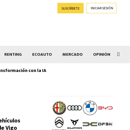
INICIAR SESIÓN
SUSCRÍBETE
RENTING
ECOAUTO
MERCADO
OPINIÓN
ansformación con la IA
Rmot
ehículos
de Vigo