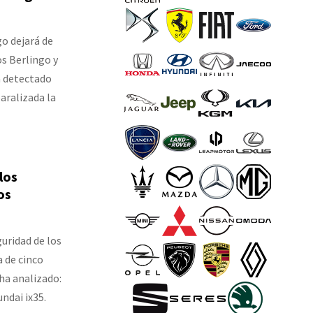
o dejará de
s Berlingo y
 detectado
aralizada la
los
os
guridad de los
 de cinco
 ha analizado:
ndai ix35.