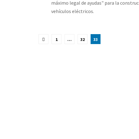
máximo legal de ayudas" para la construc
vehículos eléctricos.
ción
1
…
32
33
as