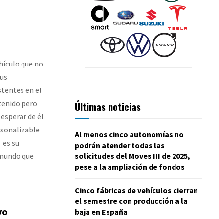
ehículo que no
sus
stentes en el
tenido pero
Últimas noticias
esperar de él.
rsonalizable
Al menos cinco autonomías no
 es su
podrán atender todas las
 mundo que
solicitudes del Moves III de 2025,
pese a la ampliación de fondos
Cinco fábricas de vehículos cierran
el semestre con producción a la
vo
baja en España