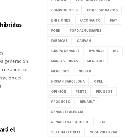
COMPONENTES
CONCESIONARIOS
EMISIONES
FACONAUTO
FIAT
híbridas
FORD
FORD ALMUSSAFES
FÁBRICAS
GANVAM
GRUPO RENAULT
HYUNDAI
KIA
es
va generación
MARCAS CHINAS
MERCADO
a de anunciar.
MERCEDES
NISSAN
eración del
NISSAN BARCELONA
OPEL
e
OPINIÓN
PERTE
PEUGEOT
PRODUCTO
RENAULT
RENAULT PALENCIA
RENAULT VALLADOLID
SEAT
ará el
SEAT MARTORELL
SEGURIDAD VIAL