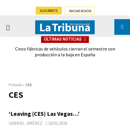
SUSCRÍBETE
INICIAR SESIÓN
PRIMARY
ÚLTIMAS NOTICIAS
MENU
 las
Cinco fábricas de vehículos cierran el semestre con
G
ión
producción a la baja en España
Portada
»
CES
CES
‘Leaving (CES) Las Vegas…’
GABRIEL JIMÉNEZ
16/01/2026