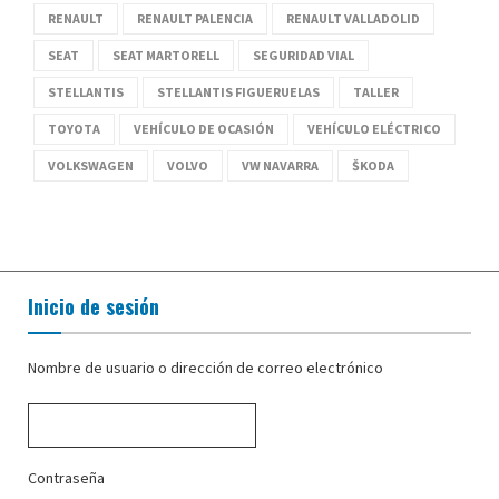
RENAULT
RENAULT PALENCIA
RENAULT VALLADOLID
SEAT
SEAT MARTORELL
SEGURIDAD VIAL
STELLANTIS
STELLANTIS FIGUERUELAS
TALLER
TOYOTA
VEHÍCULO DE OCASIÓN
VEHÍCULO ELÉCTRICO
VOLKSWAGEN
VOLVO
VW NAVARRA
ŠKODA
Inicio de sesión
Nombre de usuario o dirección de correo electrónico
Contraseña