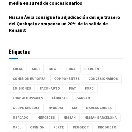
media en su red de concesionarios
Nissan Ávila consigue la adjudicación del eje trasero
del Qashqai y compensa un 20% de la salida de
Renault
Etiquetas
ANFAC
AUDI
BMW
CHINA
CITROËN
COMISIÓN EUROPEA
COMPONENTES
CONCESIONARIOS
EMISIONES
FACONAUTO
FIAT
FORD
FORD ALMUSSAFES
FÁBRICAS
GANVAM
GRUPO RENAULT
HYUNDAI
KIA
MARCAS CHINAS
MERCADO
MERCEDES
NISSAN
NISSAN BARCELONA
OPEL
OPINIÓN
PERTE
PEUGEOT
PRODUCTO