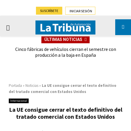
SUSCRÍBETE
INICIAR SESIÓN
PRIMARY
ÚLTIMAS NOTICIAS
MENU
 las
Cinco fábricas de vehículos cierran el semestre con
G
ión
producción a la baja en España
Portada
»
Noticias
»
La UE consigue cerrar el texto definitivo
del tratado comercial con Estados Unidos
Internacional
La UE consigue cerrar el texto definitivo del
tratado comercial con Estados Unidos