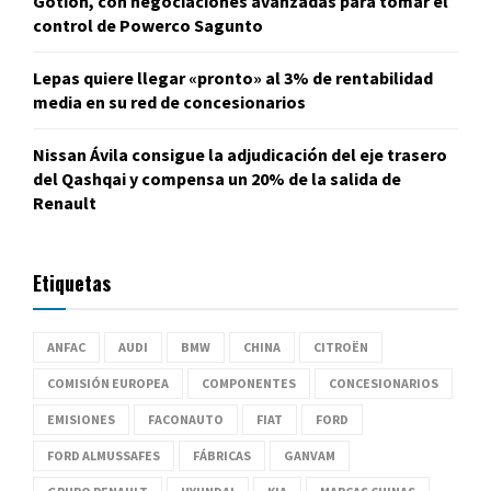
Gotion, con negociaciones avanzadas para tomar el
control de Powerco Sagunto
Lepas quiere llegar «pronto» al 3% de rentabilidad
media en su red de concesionarios
Nissan Ávila consigue la adjudicación del eje trasero
del Qashqai y compensa un 20% de la salida de
Renault
Etiquetas
ANFAC
AUDI
BMW
CHINA
CITROËN
COMISIÓN EUROPEA
COMPONENTES
CONCESIONARIOS
EMISIONES
FACONAUTO
FIAT
FORD
FORD ALMUSSAFES
FÁBRICAS
GANVAM