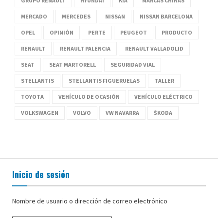
GRUPO RENAULT
HYUNDAI
KIA
MARCAS CHINAS
MERCADO
MERCEDES
NISSAN
NISSAN BARCELONA
OPEL
OPINIÓN
PERTE
PEUGEOT
PRODUCTO
RENAULT
RENAULT PALENCIA
RENAULT VALLADOLID
SEAT
SEAT MARTORELL
SEGURIDAD VIAL
STELLANTIS
STELLANTIS FIGUERUELAS
TALLER
TOYOTA
VEHÍCULO DE OCASIÓN
VEHÍCULO ELÉCTRICO
VOLKSWAGEN
VOLVO
VW NAVARRA
ŠKODA
Inicio de sesión
Nombre de usuario o dirección de correo electrónico