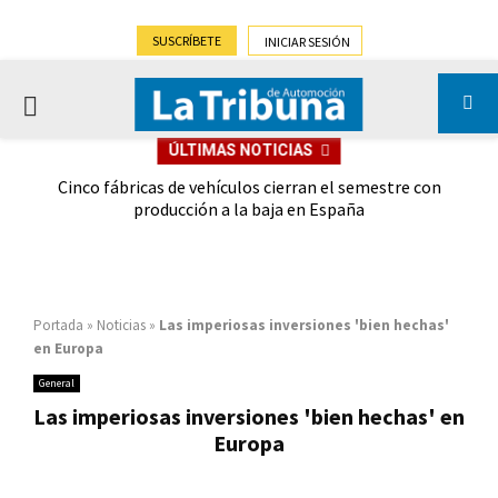
SUSCRÍBETE
INICIAR SESIÓN
PRIMARY
ÚLTIMAS NOTICIAS
MENU
 las
Cinco fábricas de vehículos cierran el semestre con
G
ión
producción a la baja en España
Portada
»
Noticias
»
Las imperiosas inversiones 'bien hechas'
en Europa
General
Las imperiosas inversiones 'bien hechas' en
Europa