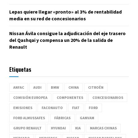
Lepas quiere llegar «pronto» al 3% de rentabilidad
media en su red de concesionarios
Nissan Ávila consigue la adjudicación del eje trasero
del Qashqai y compensa un 20% de la salida de
Renault
Etiquetas
ANFAC
AUDI
BMW
CHINA
CITROËN
COMISIÓN EUROPEA
COMPONENTES
CONCESIONARIOS
EMISIONES
FACONAUTO
FIAT
FORD
FORD ALMUSSAFES
FÁBRICAS
GANVAM
GRUPO RENAULT
HYUNDAI
KIA
MARCAS CHINAS