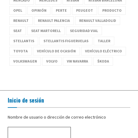
MERCADO
MERCEDES
NISSAN
NISSAN BARCELONA
OPEL
OPINIÓN
PERTE
PEUGEOT
PRODUCTO
RENAULT
RENAULT PALENCIA
RENAULT VALLADOLID
SEAT
SEAT MARTORELL
SEGURIDAD VIAL
STELLANTIS
STELLANTIS FIGUERUELAS
TALLER
TOYOTA
VEHÍCULO DE OCASIÓN
VEHÍCULO ELÉCTRICO
VOLKSWAGEN
VOLVO
VW NAVARRA
ŠKODA
Inicio de sesión
Nombre de usuario o dirección de correo electrónico